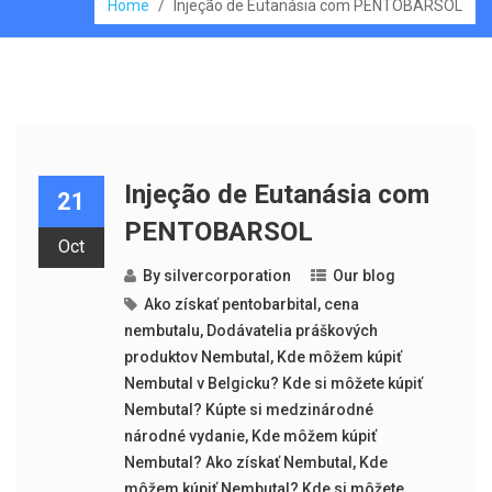
Home
/
Injeção de Eutanásia com PENTOBARSOL
Injeção de Eutanásia com
21
PENTOBARSOL
Oct
By
silvercorporation
Our blog
Ako získať pentobarbital
,
cena
nembutalu
,
Dodávatelia práškových
produktov Nembutal
,
Kde môžem kúpiť
Nembutal v Belgicku? Kde si môžete kúpiť
Nembutal? Kúpte si medzinárodné
národné vydanie
,
Kde môžem kúpiť
Nembutal? Ako získať Nembutal
,
Kde
môžem kúpiť Nembutal? Kde si môžete