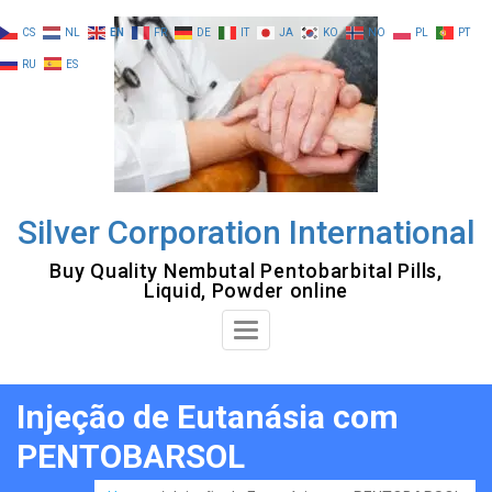
Skip
CS
NL
EN
FR
DE
IT
JA
KO
NO
PL
PT
to
RU
ES
content
Silver Corporation International
Buy Quality Nembutal Pentobarbital Pills,
Liquid, Powder online
Toggle
Navigation
Injeção de Eutanásia com
PENTOBARSOL