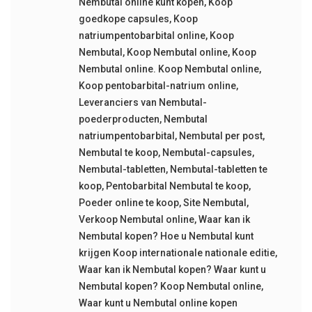
Nembutal online kunt kopen
,
Koop
goedkope capsules
,
Koop
natriumpentobarbital online
,
Koop
Nembutal
,
Koop Nembutal online
,
Koop
Nembutal online. Koop Nembutal online
,
Koop pentobarbital-natrium online
,
Leveranciers van Nembutal-
poederproducten
,
Nembutal
natriumpentobarbital
,
Nembutal per post
,
Nembutal te koop
,
Nembutal-capsules
,
Nembutal-tabletten
,
Nembutal-tabletten te
koop
,
Pentobarbital Nembutal te koop
,
Poeder online te koop
,
Site Nembutal
,
Verkoop Nembutal online
,
Waar kan ik
Nembutal kopen? Hoe u Nembutal kunt
krijgen Koop internationale nationale editie
,
Waar kan ik Nembutal kopen? Waar kunt u
Nembutal kopen? Koop Nembutal online
,
Waar kunt u Nembutal online kopen