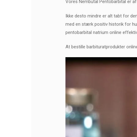
Vores Nembutal Pentobarbital er af
Ikke desto mindre er alt tabt for de
med en stærk positiv historik for hu
pentobarbital natrium online effektiv
At bestille barbituratprodukter onli