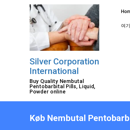
Skip
to
Ho
content
여기를
Silver Corporation
International
Buy Quality Nembutal
Pentobarbital Pills, Liquid,
Powder online
Køb Nembutal Pentobarbi