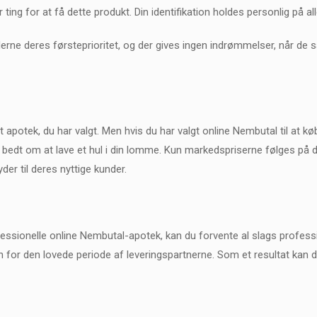
ting for at få dette produkt. Din identifikation holdes personlig på al
rne deres førsteprioritet, og der gives ingen indrømmelser, når de 
apotek, du har valgt. Men hvis du har valgt online Nembutal til at kø
ig bedt om at lave et hul i din lomme. Kun markedspriserne følges på 
der til deres nyttige kunder.
ssionelle online Nembutal-apotek, kan du forvente al slags professio
 for den lovede periode af leveringspartnerne. Som et resultat kan du