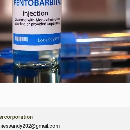
vercorporation
niessandy202@gmail.com