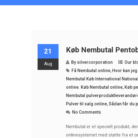
Køb Nembutal Pentoba
21
By
silvercorporation
Our bl
Aug
Få Nembutal online
,
Hvor kan je
Nembutal Køb International National
online. Køb Nembutal online
,
Køb pe
Nembutal pulverproduktleverandør
Pulver til salg online
,
Sådan får du p
No Comments
Nembutal er et specielt produkt, der u
onlinesystemet med støtte fra et o