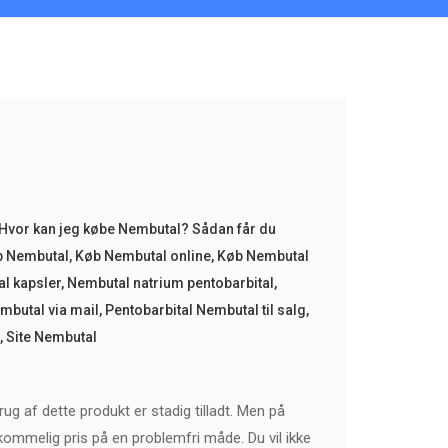
Hvor kan jeg købe Nembutal? Sådan får du
 Nembutal
,
Køb Nembutal online
,
Køb Nembutal
l kapsler
,
Nembutal natrium pentobarbital
,
mbutal via mail
,
Pentobarbital Nembutal til salg
,
,
Site Nembutal
brug af dette produkt er stadig tilladt. Men på
ommelig pris på en problemfri måde. Du vil ikke