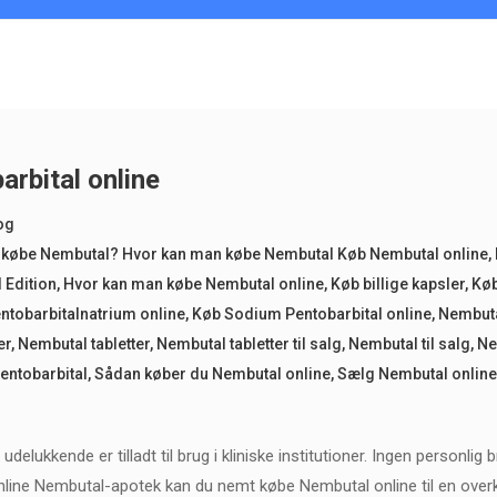
rbital online
og
g købe Nembutal? Hvor kan man købe Nembutal Køb Nembutal online
,
 Edition
,
Hvor kan man købe Nembutal online
,
Køb billige kapsler
,
Køb
ntobarbitalnatrium online
,
Køb Sodium Pentobarbital online
,
Nembuta
er
,
Nembutal tabletter
,
Nembutal tabletter til salg
,
Nembutal til salg
,
Ne
entobarbital
,
Sådan køber du Nembutal online
,
Sælg Nembutal online
delukkende er tilladt til brug i kliniske institutioner. Ingen personlig 
nline Nembutal-apotek kan du nemt købe Nembutal online til en overk