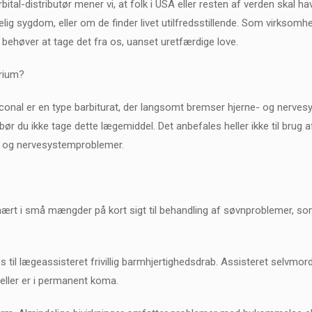
l-distributør mener vi, at folk i USA eller resten af verden skal have 
delig sygdom, eller om de finder livet utilfredsstillende. Som virkso
 behøver at tage det fra os, uanset uretfærdige love.
trium?
conal er en type barbiturat, der langsomt bremser hjerne- og nervesys
, bør du ikke tage dette lægemiddel. Det anbefales heller ikke til brug
 og nervesystemproblemer.
rt i små mængder på kort sigt til behandling af søvnproblemer, som 
 til lægeassisteret frivillig barmhjertighedsdrab. Assisteret selvmord
eller er i permanent koma.