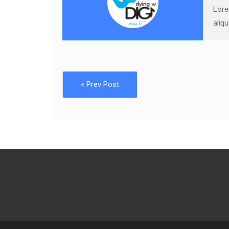
Lore
aliq
« Prev Post