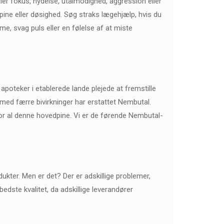
er fokus, nydelse, utålmodighed, aggression eller
dpine eller døsighed. Søg straks lægehjælp, hvis du
me, svag puls eller en følelse af at miste
apoteker i etablerede lande plejede at fremstille
med færre bivirkninger har erstattet Nembutal.
for al denne hovedpine. Vi er de førende Nembutal-
kter. Men er det? Der er adskillige problemer,
edste kvalitet, da adskillige leverandører