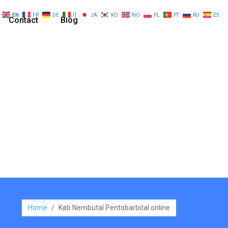
EN
FR
DE
IT
JA
KO
NO
PL
PT
RU
ES
Contact
Blog
Home
/
Køb Nembutal Pentobarbital online