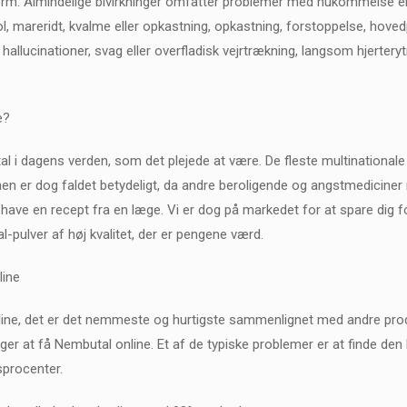
orm. Almindelige bivirkninger omfatter problemer med hukommelse ell
trol, mareridt, kvalme eller opkastning, opkastning, forstoppelse, hove
hallucinationer, svag eller overfladisk vejrtrækning, langsom hjerteryt
e?
l i dagens verden, som det plejede at være. De fleste multinationale 
n er dog faldet betydeligt, da andre beroligende og angstmediciner 
have en recept fra en læge. Vi er dog på markedet for at spare dig 
-pulver af høj kvalitet, der er pengene værd.
line
line, det er det nemmeste og hurtigste sammenlignet med andre produ
r at få Nembutal online. Et af de typiske problemer er at finde den b
sprocenter.