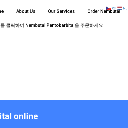
CS
NL
me
About Us
Our Services
Order Nembutal
 클릭하여 Nembutal Pentobarbital을 주문하세요
tal online