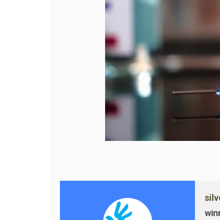
sil
win