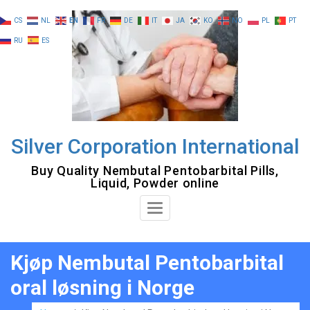
Skip
CS
NL
EN
FR
DE
IT
JA
KO
NO
PL
PT
to
RU
ES
content
Silver Corporation International
Buy Quality Nembutal Pentobarbital Pills,
Liquid, Powder online
Toggle
Navigation
Kjøp Nembutal Pentobarbital
oral løsning i Norge