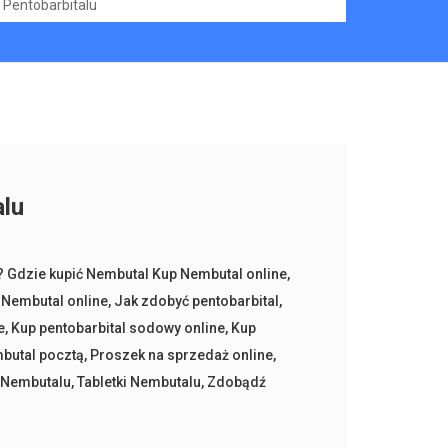
Pentobarbitalu
alu
 Gdzie kupić Nembutal Kup Nembutal online
,
 Nembutal online
,
Jak zdobyć pentobarbital
,
e
,
Kup pentobarbital sodowy online
,
Kup
butal pocztą
,
Proszek na sprzedaż online
,
 Nembutalu
,
Tabletki Nembutalu
,
Zdobądź