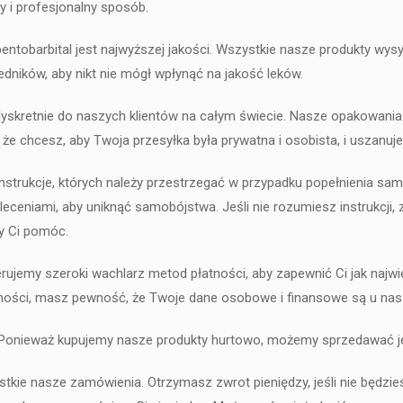
y i profesjonalny sposób.
ntobarbital jest najwyższej jakości. Wszystkie nasze produkty wy
ników, aby nikt nie mógł wpłynąć na jakość leków.
yskretnie do naszych klientów na całym świecie. Nasze opakowania 
e chcesz, aby Twoja przesyłka była prywatna i osobista, i uszanuj
instrukcje, których należy przestrzegać w przypadku popełnienia s
leceniami, aby uniknąć samobójstwa. Jeśli nie rozumiesz instrukcj
by Ci pomóc.
rujemy szeroki wachlarz metod płatności, aby zapewnić Ci jak najwięc
ności, masz pewność, że Twoje dane osobowe i finansowe są u nas
Ponieważ kupujemy nasze produkty hurtowo, możemy sprzedawać je t
stkie nasze zamówienia. Otrzymasz zwrot pieniędzy, jeśli nie będz