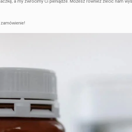
aczkę, a my zwrócimy Ci pieniądze. Możesz również zlecić nam wysła
óż zamówienie!