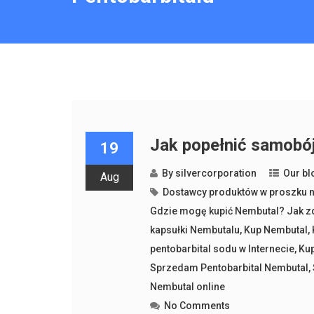
Jak popełnić samobó
19
By
silvercorporation
Our bl
Aug
Dostawcy produktów w proszku 
Gdzie mogę kupić Nembutal? Jak 
kapsułki Nembutalu
,
Kup Nembutal
,
pentobarbital sodu w Internecie
,
Kup
Sprzedam Pentobarbital Nembutal
,
Nembutal online
No Comments