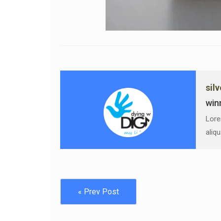
sil
win
Lore
aliq
« Prev Post