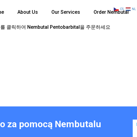
CS
NL
me
About Us
Our Services
Order Nembutal
 클릭하여 Nembutal Pentobarbital을 주문하세요
wo za pomocą Nembutalu