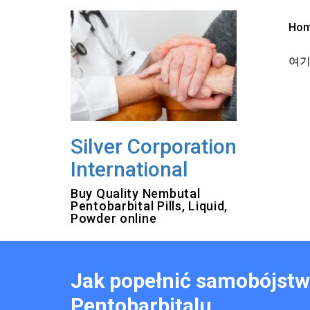
Skip
to
Ho
content
여기를
Silver Corporation
International
Buy Quality Nembutal
Pentobarbital Pills, Liquid,
Powder online
Jak popełnić samobójst
Pentobarbitalu