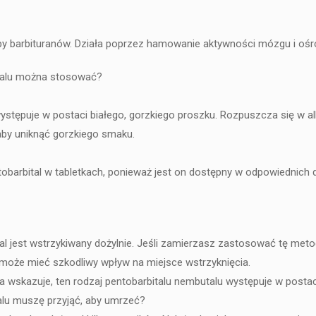
rupy barbituranów. Działa poprzez hamowanie aktywności mózgu i 
talu można stosować?
ystępuje w postaci białego, gorzkiego proszku. Rozpuszcza się w a
by uniknąć gorzkiego smaku.
arbital w tabletkach, ponieważ jest on dostępny w odpowiednich da
al jest wstrzykiwany dożylnie. Jeśli zamierzasz zastosować tę metod
 może mieć szkodliwy wpływ na miejsce wstrzyknięcia.
skazuje, ten rodzaj pentobarbitalu nembutalu występuje w postaci p
alu muszę przyjąć, aby umrzeć?