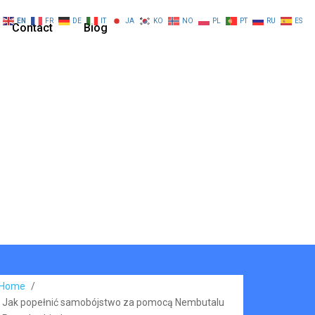
EN
FR
DE
IT
JA
KO
NO
PL
PT
RU
ES
Contact
Blog
Home
/
Jak popełnić samobójstwo za pomocą Nembutalu