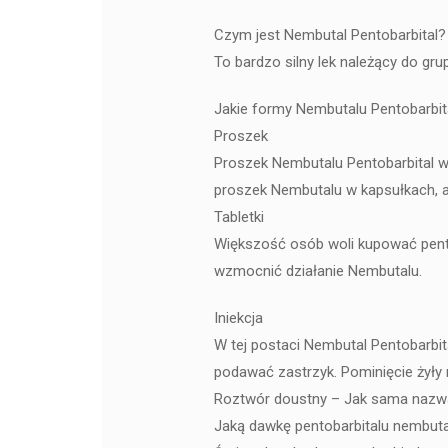
Czym jest Nembutal Pentobarbital?
To bardzo silny lek należący do g
Jakie formy Nembutalu Pentobarbi
Proszek
Proszek Nembutalu Pentobarbital w
proszek Nembutalu w kapsułkach, a
Tabletki
Większość osób woli kupować pentob
wzmocnić działanie Nembutalu.
Iniekcja
W tej postaci Nembutal Pentobarbit
podawać zastrzyk. Pominięcie żyły
Roztwór doustny – Jak sama nazwa w
Jaką dawkę pentobarbitalu nembut