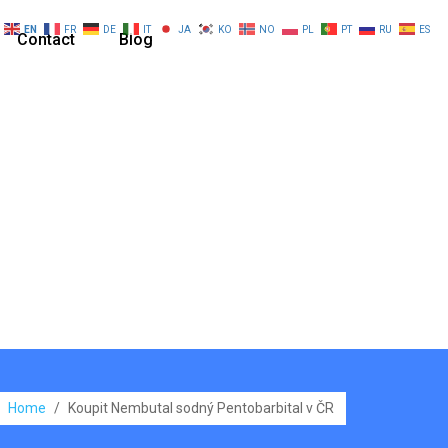
EN
FR
DE
IT
JA
KO
NO
PL
PT
RU
ES
Contact
Blog
Home
/
Koupit Nembutal sodný Pentobarbital v ČR