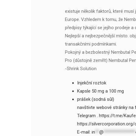
existuje několik faktorů, které mus
Europe. Vzhledem k tomu, že Nembuta
předpisy týkající se jejího prodeje a 
Nejlepší a nejbezpečnější místo. obj
transakčními podmínkami.
Pokojný a bezbolestný Nembutal Pen
Pro (důstojně zemřít) Nembutal Pen
-Shrink Solution
Injekční roztok
Kapsle 50 mg a 100 mg
prášek (sodná sůl)
navštivte webové stránky na f
Telegram . https://t.me/Kau
https://silvercorporation.org
E-mail:
in
**
@
***************