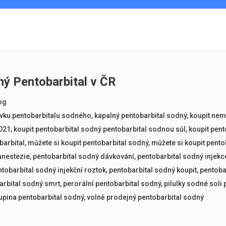
ý Pentobarbital v ČR
og
vku pentobarbitalu sodného
,
kapalný pentobarbital sodný
,
koupit nem
2021
,
koupit pentobarbital sodný pentobarbital sodnou sůl
,
koupit pent
barbital
,
můžete si koupit pentobarbital sodný
,
můžete si koupit pento
anestezie
,
pentobarbital sodný dávkování
,
pentobarbital sodný injekce
tobarbital sodný injekční roztok
,
pentobarbital sodný koupit
,
pentoba
arbital sodný smrt
,
perorální pentobarbital sodný
,
pilulky sodné soli 
upina pentobarbital sodný
,
volně prodejný pentobarbital sodný