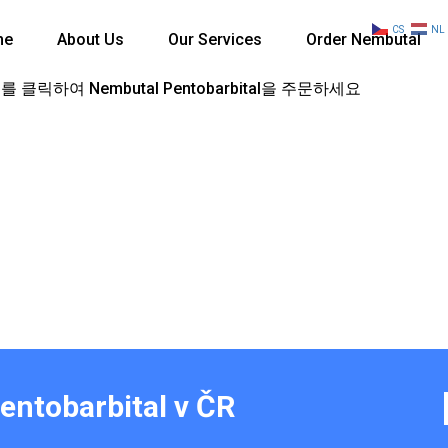
CS
NL
me
About Us
Our Services
Order Nembutal
 클릭하여 Nembutal Pentobarbital을 주문하세요
entobarbital v ČR