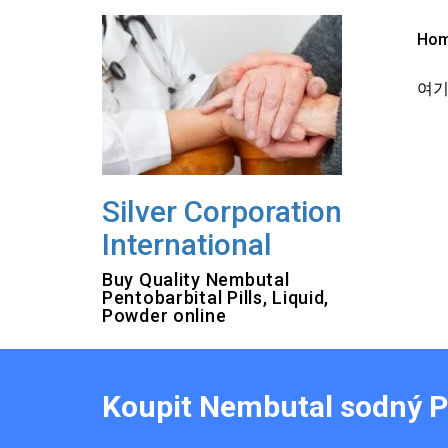
Skip
to
Ho
content
여기를
Silver Corporation
International
Buy Quality Nembutal
Pentobarbital Pills, Liquid,
Powder online
Koupit Nembutal sodný P