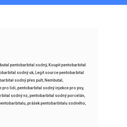
butal pentobarbital sodný
,
Koupit pentobarbital
obarbital sodný uk
,
Legit source pentobarbital
barbital sodný přes pult
,
Nembutal
,
 pro lidi
,
pentobarbital sodný injekce pro psy
,
rbital sodný nz
,
pentobarbital sodný porcelán
,
pentobarbitalu
,
prášek pentobarbitalu sodného
,