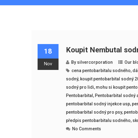
Koupit Nembutal sodn
18
By
silvercorporation
Our bl
Nov
​​cena pentobarbitalu sodného
,
dá
sodný
,
koupit pentobarbital sodný 
sodný pro lidi
,
mohu si koupit pento
Pentobarbital
,
Pentobarbital sodný 
pentobarbital sodný injekce usp
,
pen
pentobarbital sodný pro psy
,
pentob
předpis pentobarbitalu sodného
,
sk
No Comments