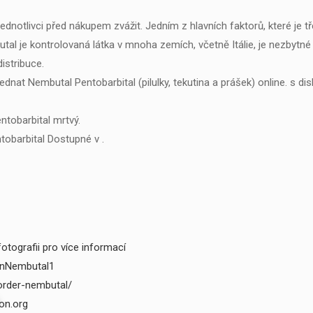
í jednotlivci před nákupem zvážit. Jedním z hlavních faktorů, které j
l je kontrolovaná látka v mnoha zemích, včetně Itálie, je nezbytné z
distribuce.
ednat Nembutal Pentobarbital (pilulky, tekutina a prášek) online. s di
tobarbital mrtvý.
tobarbital Dostupné v .
otografii pro více informací
fenNembutal1
/order-nembutal/
on.org