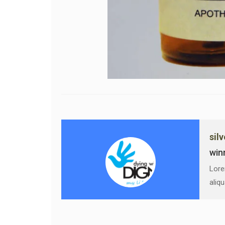
sil
win
Lore
aliq