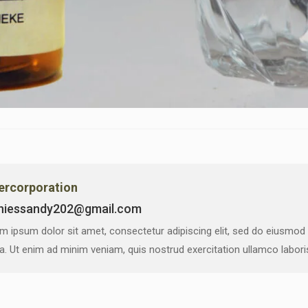
vercorporation
niessandy202@gmail.com
m ipsum dolor sit amet, consectetur adipiscing elit, sed do eiusmod
ua. Ut enim ad minim veniam, quis nostrud exercitation ullamco labor