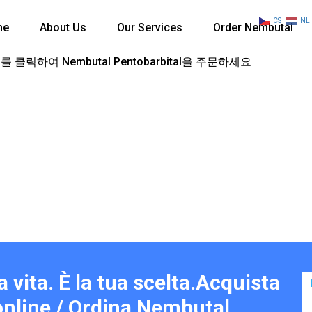
CS
NL
me
About Us
Our Services
Order Nembutal
 클릭하여 Nembutal Pentobarbital을 주문하세요
a vita. È la tua scelta.Acquista
nline / Ordina Nembutal