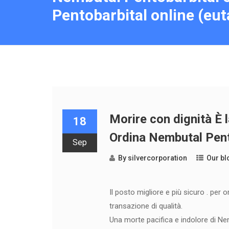
Pentobarbital online (eut
Morire con dignità È l
18
Ordina Nembutal Pent
Sep
By
silvercorporation
Our bl
Il posto migliore e più sicuro . per 
transazione di qualità.
Una morte pacifica e indolore di Ne