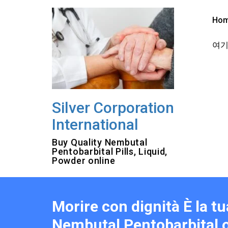
Skip
to
Ho
content
여기를
Silver Corporation
International
Buy Quality Nembutal
Pentobarbital Pills, Liquid,
Powder online
Morire con dignità È la tu
Nembutal Pentobarbital o