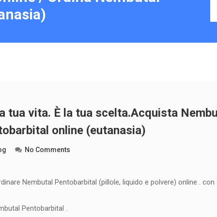
anasia)
a tua vita. È la tua scelta.Acquista Nembu
obarbital online (eutanasia)
og
No Comments
ordinare Nembutal Pentobarbital (pillole, liquido e polvere) online . c
mbutal Pentobarbital .