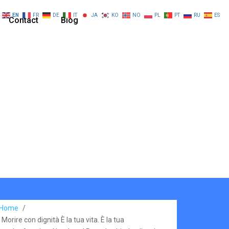
EN
FR
DE
IT
JA
KO
NO
PL
PT
RU
ES
Contact
Blog
Home
/
Morire con dignità È la tua vita. È la tua