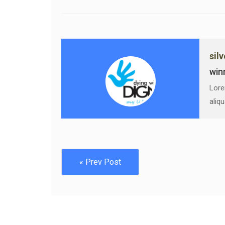
sil
win
Lore
aliq
« Prev Post