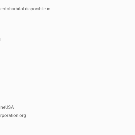
ntobarbital disponibile in .
g
lineUSA
rporation.org