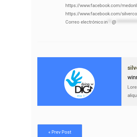
https://www.facebook.com/medon
https://www.facebook.com/silverco
Correo electrónico:
in
**
@
*********
sil
win
Lore
aliq
« Prev Post