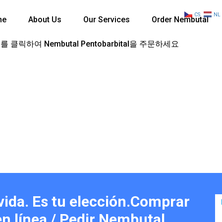
CS
NL
me
About Us
Our Services
Order Nembutal
 클릭하여 Nembutal Pentobarbital을 주문하세요
vida. Es tu elección.Comprar
n línea / Pedir Nembutal