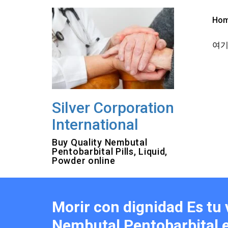
Skip
to
Ho
content
여기를
Silver Corporation
International
Buy Quality Nembutal
Pentobarbital Pills, Liquid,
Powder online
Morir con dignidad Es tu 
Nembutal Pentobarbital e