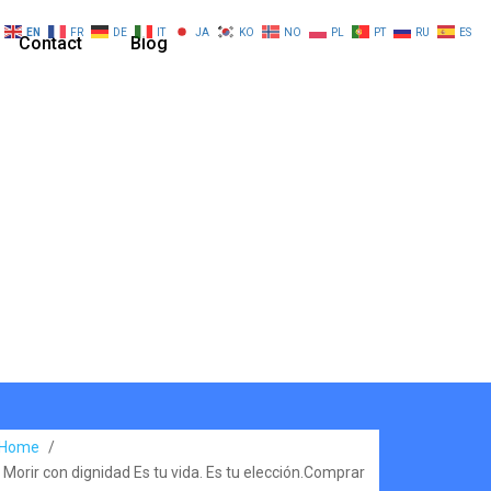
EN
FR
DE
IT
JA
KO
NO
PL
PT
RU
ES
Contact
Blog
Home
/
Morir con dignidad Es tu vida. Es tu elección.Comprar