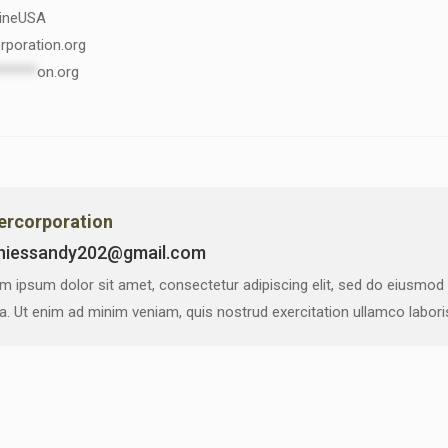
lineUSA
rporation.org
******
on.org
vercorporation
niessandy202@gmail.com
m ipsum dolor sit amet, consectetur adipiscing elit, sed do eiusmod
ua. Ut enim ad minim veniam, quis nostrud exercitation ullamco labor