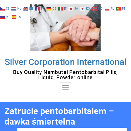
Skip
CS
NL
EN
FR
DE
IT
JA
KO
NO
PL
PT
to
RU
ES
content
Silver Corporation International
Buy Quality Nembutal Pentobarbital Pills,
Liquid, Powder online
Toggle
Navigation
Zatrucie pentobarbitalem –
dawka śmiertelna