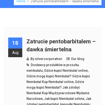
Home
/
Zatrucie pentobarbitalem – dawka śmiertelna
Zatrucie pentobarbitalem –
18
dawka śmiertelna
Aug
By
silvercorporation
Our blog
Dostawcy produktów w proszku
nembutalu
,
Gdzie kupić Nembutal online
,
Gdzie mogę kupić Nembutal? Gdzie kupić
Nembutal Kup Nembutal online
,
Gdzie
mogę kupić Nembutal? Jak zdobyć
Nembutal Kup Międzynarodowe Wydanie
Narodowe
,
Jak kupić Nembutal online
,
Jak
zdobyć pentobarbital
,
kapsułki Nembutalu
,