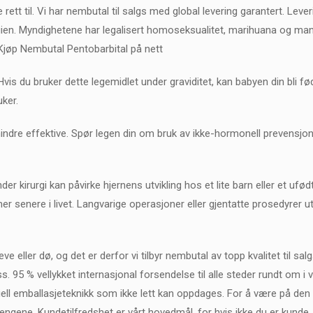
ke rett til. Vi har nembutal til salgs med global levering garantert. Lever
gien. Myndighetene har legalisert homoseksualitet, marihuana og mange
Kjøp Nembutal Pentobarbital på nett
vis du bruker dette legemidlet under graviditet, kan babyen din bli
uker.
r mindre effektive. Spør legen din om bruk av ikke-hormonell preven
r kirurgi kan påvirke hjernens utvikling hos et lite barn eller et uf
mer senere i livet. Langvarige operasjoner eller gjentatte prosedyrer u
leve eller dø, og det er derfor vi tilbyr nembutal av topp kvalitet til sa
ss. 95 % vellykket internasjonal forsendelse til alle steder rundt om i
siell emballasjeteknikk som ikke lett kan oppdages. For å være på den 
ngene. Kundetilfredshet er vårt hovedmål, for hvis ikke du er kunde, v