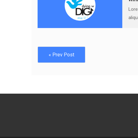
Lore
aliq
« Prev Post