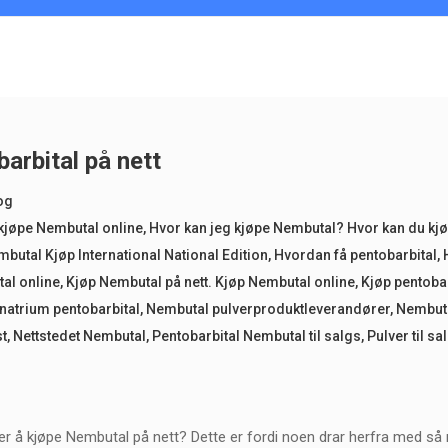
arbital på nett
og
kjøpe Nembutal online
,
Hvor kan jeg kjøpe Nembutal? Hvor kan du kj
butal Kjøp International National Edition
,
Hvordan få pentobarbital
,
al online
,
Kjøp Nembutal på nett. Kjøp Nembutal online
,
Kjøp pentoba
natrium pentobarbital
,
Nembutal pulverproduktleverandører
,
Nembuta
st
,
Nettstedet Nembutal
,
Pentobarbital Nembutal til salgs
,
Pulver til sa
 å kjøpe Nembutal på nett? Dette er fordi noen drar herfra med så m