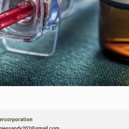
vercorporation
niessandy202@gmail.com