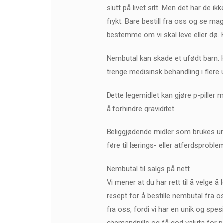
slutt på livet sitt. Men det har de ik
frykt. Bare bestill fra oss og se ma
bestemme om vi skal leve eller dø. 
Nembutal kan skade et ufødt barn. H
trenge medisinsk behandling i flere 
Dette legemidlet kan gjøre p-pille
å forhindre graviditet.
Beliggjødende midler som brukes unde
føre til lærings- eller atferdsproble
Nembutal til salgs på nett
Vi mener at du har rett til å velge å 
resept for å bestille nembutal fra o
fra oss, fordi vi har en unik og spe
chemandpills og få god valuta for pe