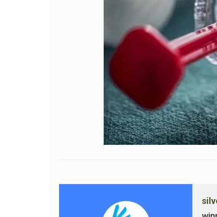
sil
win