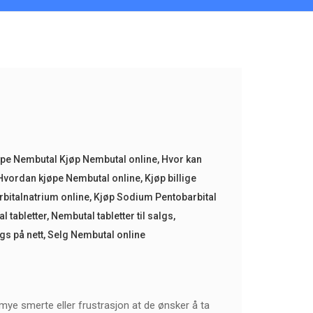
øpe Nembutal Kjøp Nembutal online
,
Hvor kan
Hvordan kjøpe Nembutal online
,
Kjøp billige
rbitalnatrium online
,
Kjøp Sodium Pentobarbital
l tabletter
,
Nembutal tabletter til salgs
,
lgs på nett
,
Selg Nembutal online
ye smerte eller frustrasjon at de ønsker å ta