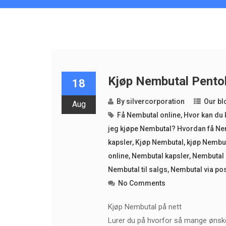
Kjøp Nembutal Pentob
18
By
silvercorporation
Our bl
Aug
Få Nembutal online
,
Hvor kan du 
jeg kjøpe Nembutal? Hvordan få Nem
kapsler
,
Kjøp Nembutal
,
kjøp Nembut
online
,
Nembutal kapsler
,
Nembutal 
Nembutal til salgs
,
Nembutal via po
No Comments
Kjøp Nembutal på nett
Lurer du på hvorfor så mange ønsker