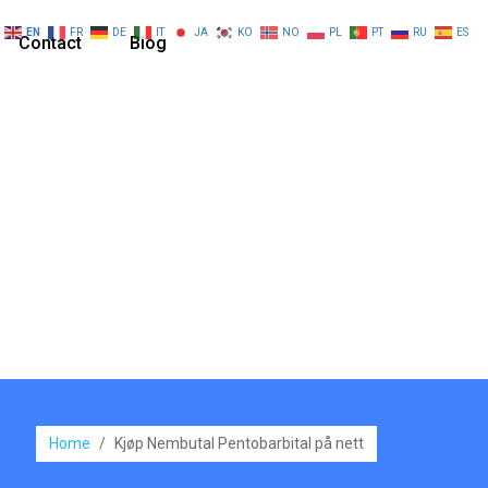
EN
FR
DE
IT
JA
KO
NO
PL
PT
RU
ES
Contact
Blog
Home
/
Kjøp Nembutal Pentobarbital på nett