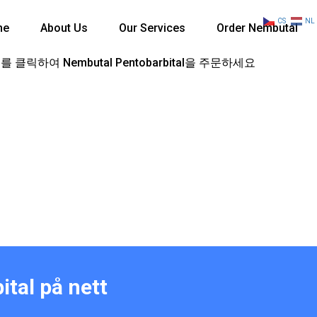
CS
NL
me
About Us
Our Services
Order Nembutal
 클릭하여 Nembutal Pentobarbital을 주문하세요
tal på nett