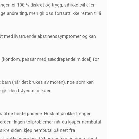
ingen er 100 % diskret og trygg, så ikke tvil eller
 andre ting, men gir oss fortsatt ikke retten til å
 født med livstruende abstinenssymptomer og kan
sjon (kondom, pessar med sæddrepende middel) for
ødt barn (når det brukes av moren), noe som kan
tgjør den høyeste risikoen.
lgs til de beste prisene. Husk at du ikke trenger
 verden. Ingen tollproblemer når du kjøper nembutal
sikre siden, kjøp nembutal på nett fra
il vi ikke være her. Vi har også noen gode tilbud