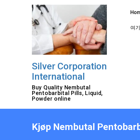
Skip
to
Ho
content
여기를
Silver Corporation
International
Buy Quality Nembutal
Pentobarbital Pills, Liquid,
Powder online
Kjøp Nembutal Pentobarbi