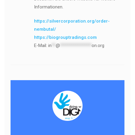
Informationen.
https://silvercorporation.org/order-
nembutal/
https://biogrouptradings.com
E-Mail:
in
**
@
***************
on.org