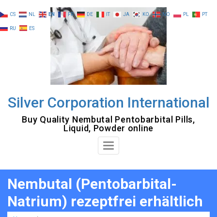
Skip
CS
NL
EN
FR
DE
IT
JA
KO
NO
PL
PT
to
RU
ES
content
Silver Corporation International
Buy Quality Nembutal Pentobarbital Pills,
Liquid, Powder online
Toggle
Navigation
Nembutal (Pentobarbital-
Natrium) rezeptfrei erhältlich