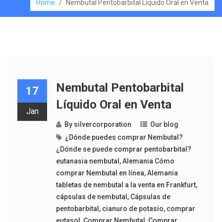
Home
/
Nembutal Pentobarbital Líquido Oral en Venta
Nembutal Pentobarbital
17
Líquido Oral en Venta
Jan
By
silvercorporation
Our blog
¿Dónde puedes comprar Nembutal?
¿Dónde se puede comprar pentobarbital?
eutanasia nembutal
,
Alemania Cómo
comprar Nembutal en línea
,
Alemania
tabletas de nembutal a la venta en Frankfurt
,
cápsulas de nembutal
,
Cápsulas de
pentobarbital
,
cianuro de potasio
,
comprar
eutasol
,
Comprar Nembutal
,
Comprar