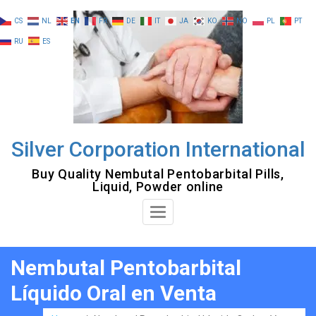
Skip
CS
NL
EN
FR
DE
IT
JA
KO
NO
PL
PT
to
RU
ES
content
Silver Corporation International
Buy Quality Nembutal Pentobarbital Pills,
Liquid, Powder online
Toggle
Navigation
Nembutal Pentobarbital
Líquido Oral en Venta