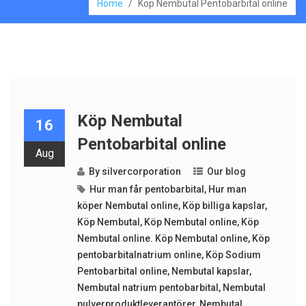
Home
/
Köp Nembutal Pentobarbital online
Köp Nembutal
16
Pentobarbital online
Aug
By
silvercorporation
Our blog
Hur man får pentobarbital
,
Hur man
köper Nembutal online
,
Köp billiga kapslar
,
Köp Nembutal
,
Köp Nembutal online
,
Köp
Nembutal online. Köp Nembutal online
,
Köp
pentobarbitalnatrium online
,
Köp Sodium
Pentobarbital online
,
Nembutal kapslar
,
Nembutal natrium pentobarbital
,
Nembutal
pulverproduktleverantörer
,
Nembutal