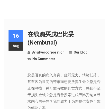
在线购买戊巴比妥
16
(Nembutal)
Aug
By
silvercorporation
Our blog
No Comments
您是否真的病入膏肓、虚弱无力、情绪低落，
甚至因为世间的苦难而想要放弃生命？您是否
正在寻找一种可靠有效的死亡方式，并且不至
于损失金钱？您是否曾搜索过戊巴比妥钠来寻
求内心的平静？我们致力于为您提供安静可靠
的解决方案。