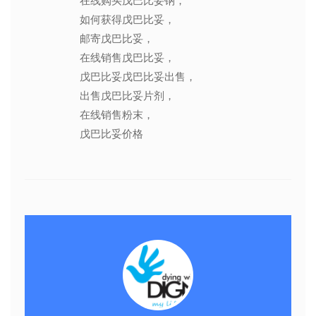
在线购买戊巴比妥钠，
如何获得戊巴比妥，
邮寄戊巴比妥，
在线销售戊巴比妥，
戊巴比妥戊巴比妥出售，
出售戊巴比妥片剂，
在线销售粉末，
戊巴比妥价格