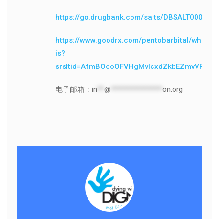
https://go.drugbank.com/salts/DBSALT000442
https://www.goodrx.com/pentobarbital/what-
is?
srsltid=AfmBOooOFVHgMvIcxdZkbEZmvVR0N
电子邮箱：
in
**
@
***************
on.org