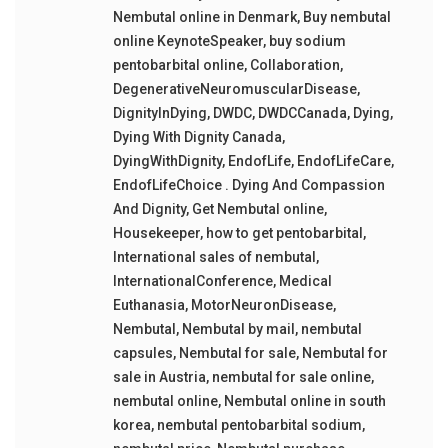
Nembutal online in Denmark
,
Buy nembutal
online KeynoteSpeaker
,
buy sodium
pentobarbital online
,
Collaboration
,
DegenerativeNeuromuscularDisease
,
DignityInDying
,
DWDC
,
DWDCCanada
,
Dying
,
Dying With Dignity Canada
,
DyingWithDignity
,
EndofLife
,
EndofLifeCare
,
EndofLifeChoice . Dying And Compassion
And Dignity
,
Get Nembutal online
,
Housekeeper
,
how to get pentobarbital
,
International sales of nembutal
,
InternationalConference
,
Medical
Euthanasia
,
MotorNeuronDisease
,
Nembutal
,
Nembutal by mail
,
nembutal
capsules
,
Nembutal for sale
,
Nembutal for
sale in Austria
,
nembutal for sale online
,
nembutal online
,
Nembutal online in south
korea
,
nembutal pentobarbital sodium
,