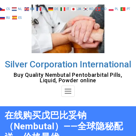
Skip
CS
NL
EN
FR
DE
IT
JA
KO
NO
PL
PT
to
RU
ES
content
Silver Corporation International
Buy Quality Nembutal Pentobarbital Pills,
Liquid, Powder online
Toggle
Navigation
在线购买戊巴比妥钠
（Nembutal）——全球隐秘配