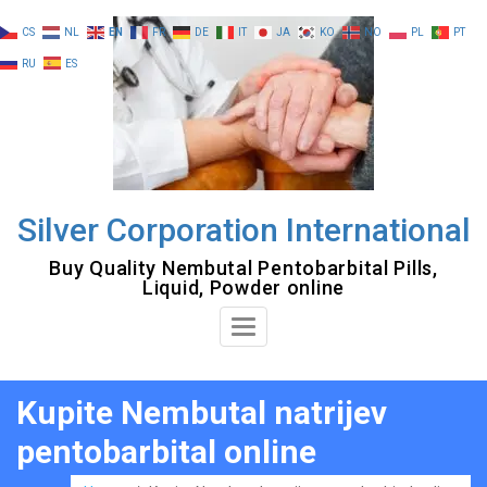
Skip
CS
NL
EN
FR
DE
IT
JA
KO
NO
PL
PT
to
RU
ES
content
Silver Corporation International
Buy Quality Nembutal Pentobarbital Pills,
Liquid, Powder online
Toggle
Navigation
Kupite Nembutal natrijev
pentobarbital online