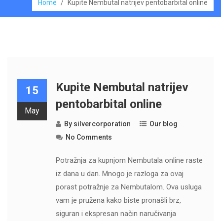
Home
/
Kupite Nembutal natrijev pentobarbital online
Kupite Nembutal natrijev
15
pentobarbital online
May
By
silvercorporation
Our blog
No Comments
Potražnja za kupnjom Nembutala online raste
iz dana u dan. Mnogo je razloga za ovaj
porast potražnje za Nembutalom. Ova usluga
vam je pružena kako biste pronašli brz,
siguran i ekspresan način naručivanja