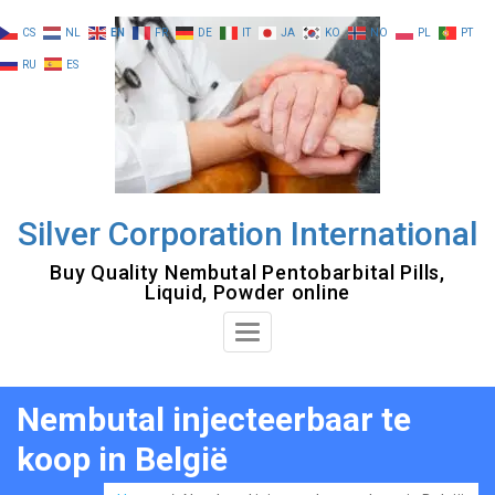
Skip
CS
NL
EN
FR
DE
IT
JA
KO
NO
PL
PT
to
RU
ES
content
Silver Corporation International
Buy Quality Nembutal Pentobarbital Pills,
Liquid, Powder online
Toggle
Navigation
Nembutal injecteerbaar te
koop in België