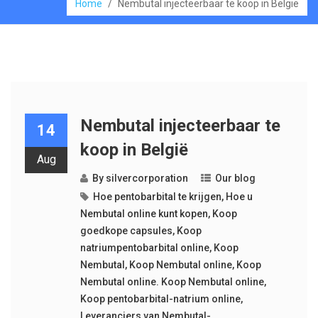
Home
/
Nembutal injecteerbaar te koop in België
Nembutal injecteerbaar te
14
koop in België
Aug
By
silvercorporation
Our blog
Hoe pentobarbital te krijgen
,
Hoe u
Nembutal online kunt kopen
,
Koop
goedkope capsules
,
Koop
natriumpentobarbital online
,
Koop
Nembutal
,
Koop Nembutal online
,
Koop
Nembutal online. Koop Nembutal online
,
Koop pentobarbital-natrium online
,
Leveranciers van Nembutal-