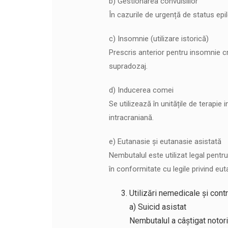
b) Gestionarea convulsiilor
În cazurile de urgență de status epi
c) Insomnie (utilizare istorică)
Prescris anterior pentru insomnie cr
supradozaj.
d) Inducerea comei
Se utilizează în unitățile de terapi
intracraniană.
e) Eutanasie și eutanasie asistată
Nembutalul este utilizat legal pentr
în conformitate cu legile privind eu
Utilizări nemedicale și cont
a) Suicid asistat
Nembutalul a câștigat notorie