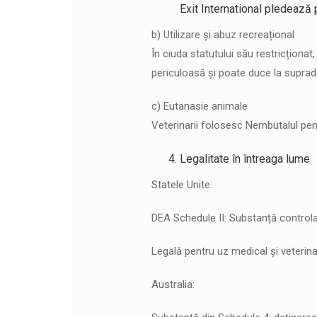
Exit International pledează p
b) Utilizare și abuz recreațional
În ciuda statutului său restricționat
periculoasă și poate duce la supra
c) Eutanasie animale
Veterinarii folosesc Nembutalul pen
Legalitate în întreaga lume
Statele Unite:
DEA Schedule II: Substanță controlat
Legală pentru uz medical și veterinar
Australia: