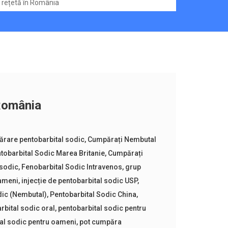
rețetă în România
 România
rare pentobarbital sodic
,
Cumpărați Nembutal
tobarbital Sodic Marea Britanie
,
Cumpărați
 sodic
,
Fenobarbital Sodic Intravenos
,
grup
oameni
,
injecție de pentobarbital sodic USP
,
dic (Nembutal)
,
Pentobarbital Sodic China
,
rbital sodic oral
,
pentobarbital sodic pentru
al sodic pentru oameni
,
pot cumpăra