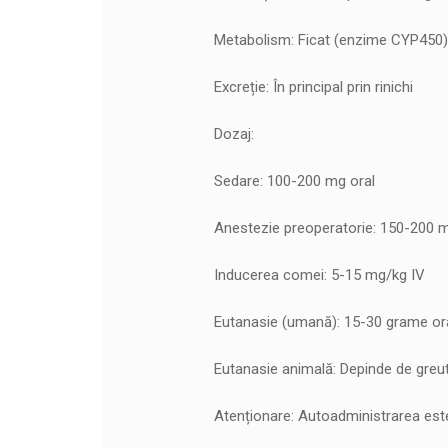
Metabolism: Ficat (enzime CYP450)
Excreție: În principal prin rinichi
Dozaj:
Sedare: 100-200 mg oral
Anestezie preoperatorie: 150-200 
Inducerea comei: 5-15 mg/kg IV
Eutanasie (umană): 15-30 grame or
Eutanasie animală: Depinde de greut
Atenționare: Autoadministrarea este 