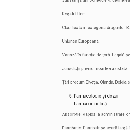
Substanță din Schedule 4; deținerea 
Regatul Unit:
Clasificată în categoria drogurilor B
Uniunea Europeană:
Variază în funcție de țară. Legală pen
Jurisdicții privind moartea asistată:
Țări precum Elveția, Olanda, Belgia 
Farmacologie și dozaj
Farmacocinetică:
Absorbție: Rapidă la administrare o
Distribuție: Distribuit pe scară largă 