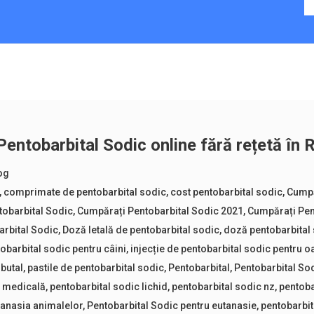
entobarbital Sodic online fără rețetă în
og
,
comprimate de pentobarbital sodic
,
cost pentobarbital sodic
,
Cumpă
obarbital Sodic
,
Cumpărați Pentobarbital Sodic 2021
,
Cumpărați Pen
arbital Sodic
,
Doză letală de pentobarbital sodic
,
doză pentobarbital
tobarbital sodic pentru câini
,
injecție de pentobarbital sodic pentru 
butal
,
pastile de pentobarbital sodic
,
Pentobarbital
,
Pentobarbital So
e medicală
,
pentobarbital sodic lichid
,
pentobarbital sodic nz
,
pentoba
tanasia animalelor
,
Pentobarbital Sodic pentru eutanasie
,
pentobarbit