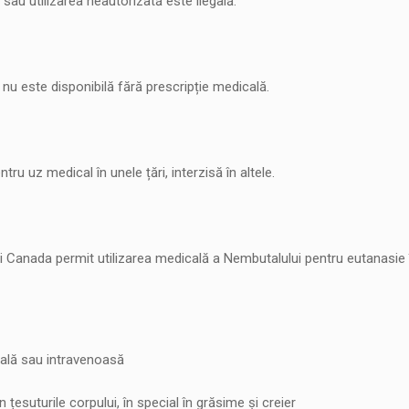
sau utilizarea neautorizată este ilegală.
; nu este disponibilă fără prescripție medicală.
tru uz medical în unele țări, interzisă în altele.
și Canada permit utilizarea medicală a Nembutalului pentru eutanasie 
rală sau intravenoasă
în țesuturile corpului, în special în grăsime și creier