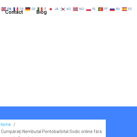
EN
FR
DE
IT
JA
KO
NO
PL
PT
RU
ES
Contact
Blog
Home
/
Cumpărați Nembutal Pentobarbital Sodic online fără