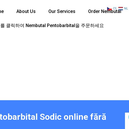
CS
NL
me
About Us
Our Services
Order Nembutal
 클릭하여 Nembutal Pentobarbital을 주문하세요
barbital Sodic online fără