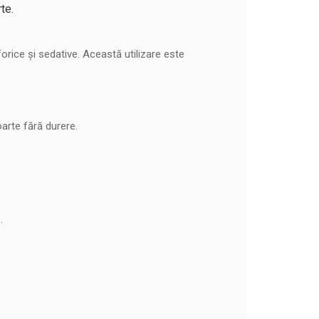
te.
forice și sedative. Această utilizare este
arte fără durere.
.