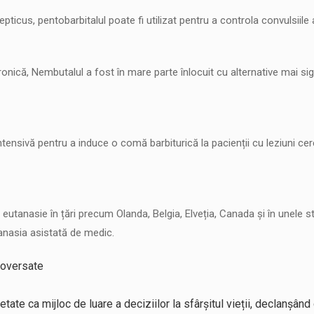
lepticus, pentobarbitalul poate fi utilizat pentru a controla convulsi
onică, Nembutalul a fost în mare parte înlocuit cu alternative mai sig
e intensivă pentru a induce o comă barbiturică la pacienții cu leziuni 
u eutanasie în țări precum Olanda, Belgia, Elveția, Canada și în unele
tanasia asistată de medic.
roversate
tate ca mijloc de luare a deciziilor la sfârșitul vieții, declanșân