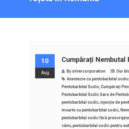
Cumpărați Nembutal P
10
By
silvercorporation
Our bl
Aug
Anestezie cu pentobarbital sodic
Pentobarbital Sodic
,
Cumpărați Pent
Pentobarbital Sodic Sare de Pentob
pentobarbital sodic
,
injecție de pen
moarte cu pentobarbital sodic
,
Nem
pentobarbital sodic fără prescripți
câini
,
pentobarbital sodic pentru eu