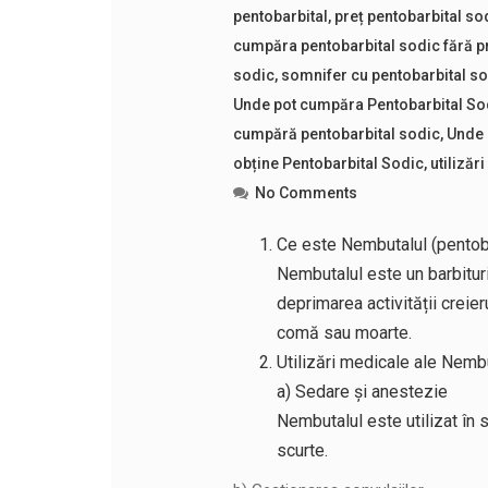
pentobarbital
,
preț pentobarbital so
cumpăra pentobarbital sodic fără p
sodic
,
somnifer cu pentobarbital s
Unde pot cumpăra Pentobarbital So
cumpără pentobarbital sodic
,
Unde 
obține Pentobarbital Sodic
,
utilizăr
No Comments
Ce este Nembutalul (pentob
Nembutalul este un barbituri
deprimarea activității creie
comă sau moarte.
Utilizări medicale ale Nembu
a) Sedare și anestezie
Nembutalul este utilizat în 
scurte.