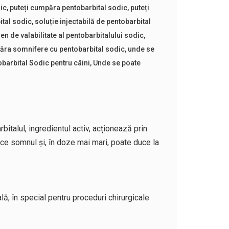
ic
,
puteți cumpăra pentobarbital sodic
,
puteți
ital sodic
,
soluție injectabilă de pentobarbital
n de valabilitate al pentobarbitalului sodic
,
ra somnifere cu pentobarbital sodic
,
unde se
arbital Sodic pentru câini
,
Unde se poate
italul, ingredientul activ, acționează prin
uce somnul și, în doze mai mari, poate duce la
ă, în special pentru proceduri chirurgicale