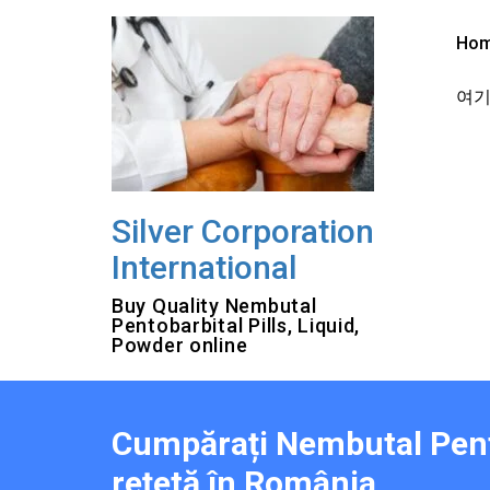
Skip
to
Ho
content
여기를
Silver Corporation
International
Buy Quality Nembutal
Pentobarbital Pills, Liquid,
Powder online
Cumpărați Nembutal Pento
rețetă în România