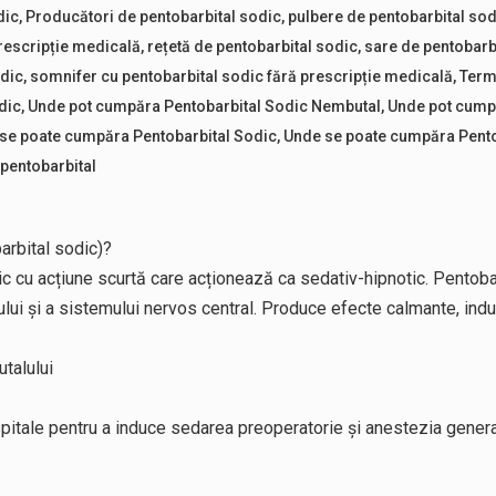
dic
,
Producători de pentobarbital sodic
,
pulbere de pentobarbital sod
rescripție medicală
,
rețetă de pentobarbital sodic
,
sare de pentobarb
odic
,
somnifer cu pentobarbital sodic fără prescripție medicală
,
Terme
dic
,
Unde pot cumpăra Pentobarbital Sodic Nembutal
,
Unde pot cumpă
se poate cumpăra Pentobarbital Sodic
,
Unde se poate cumpăra Pentob
i pentobarbital
arbital sodic)?
c cu acțiune scurtă care acționează ca sedativ-hipnotic. Pentobarb
rului și a sistemului nervos central. Produce efecte calmante, ind
talului
spitale pentru a induce sedarea preoperatorie și anestezia general