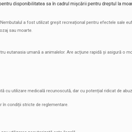
entru disponibilitatea sa în cadrul mișcării pentru dreptul la moar
, Nembutalul a fost utilizat greșit recreațional pentru efectele sale eu
dozaj sau moarte.
tru eutanasia umană a animalelor. Are acțiune rapidă și asigură o mo
ă cu utilizare medicală recunoscută, dar cu potențial ridicat de abuz
 în condiții stricte de reglementare.