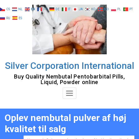
Skip
CS
NL
EN
FR
DE
IT
JA
KO
NO
PL
PT
to
RU
ES
content
Silver Corporation International
Buy Quality Nembutal Pentobarbital Pills,
Liquid, Powder online
Toggle
Navigation
Oplev nembutal pulver af høj
kvalitet til salg