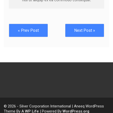
nisi ut aliquip ex ea commodo consequat.
« Prev Post
Next Post »
© 2026 - Silver Corporation International | Aneeq WordPress
Theme By
A WP Life
| Powered By
WordPress.org