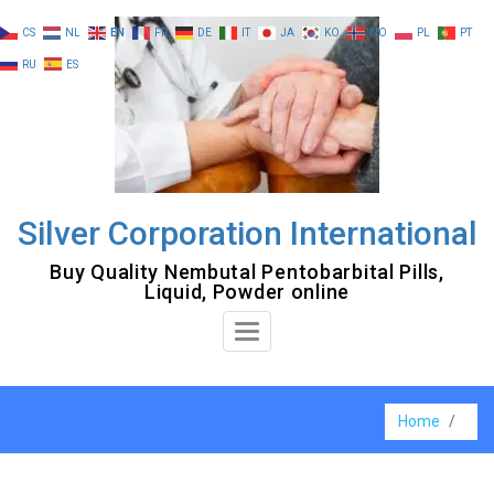
Skip
CS
NL
EN
FR
DE
IT
JA
KO
NO
PL
PT
to
RU
ES
content
Silver Corporation International
Buy Quality Nembutal Pentobarbital Pills,
Liquid, Powder online
Toggle
Navigation
Home
/