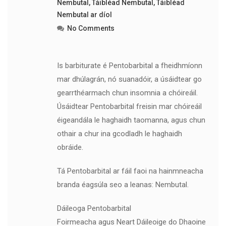
Nembutal
,
Táibléad Nembutal
,
Táibléad
Nembutal ar díol
No Comments
Is barbiturate é Pentobarbital a fheidhmíonn
mar dhúlagrán, nó suanadóir, a úsáidtear go
gearrthéarmach chun insomnia a chóireáil.
Úsáidtear Pentobarbital freisin mar chóireáil
éigeandála le haghaidh taomanna, agus chun
othair a chur ina gcodladh le haghaidh
obráide.
Tá Pentobarbital ar fáil faoi na hainmneacha
branda éagsúla seo a leanas: Nembutal.
Dáileoga Pentobarbital
Foirmeacha agus Neart Dáileoige do Dhaoine