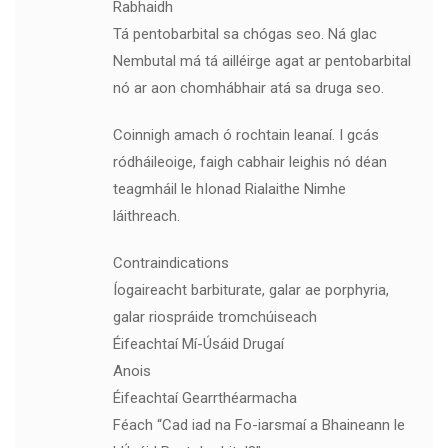
Rabhaidh
Tá pentobarbital sa chógas seo. Ná glac
Nembutal má tá ailléirge agat ar pentobarbital
nó ar aon chomhábhair atá sa druga seo.
Coinnigh amach ó rochtain leanaí. I gcás
ródháileoige, faigh cabhair leighis nó déan
teagmháil le hIonad Rialaithe Nimhe
láithreach.
Contraindications
Íogaireacht barbiturate, galar ae porphyria,
galar riospráide tromchúiseach
Éifeachtaí Mí-Úsáid Drugaí
Anois
Éifeachtaí Gearrthéarmacha
Féach “Cad iad na Fo-iarsmaí a Bhaineann le