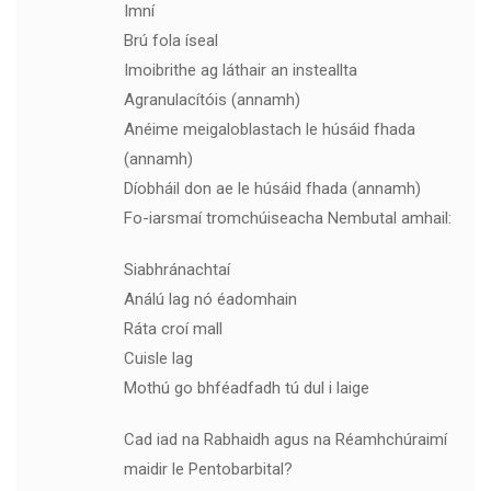
Imní
Brú fola íseal
Imoibrithe ag láthair an insteallta
Agranulacítóis (annamh)
Anéime meigaloblastach le húsáid fhada
(annamh)
Díobháil don ae le húsáid fhada (annamh)
Fo-iarsmaí tromchúiseacha Nembutal amhail:
Siabhránachtaí
Análú lag nó éadomhain
Ráta croí mall
Cuisle lag
Mothú go bhféadfadh tú dul i laige
Cad iad na Rabhaidh agus na Réamhchúraimí
maidir le Pentobarbital?