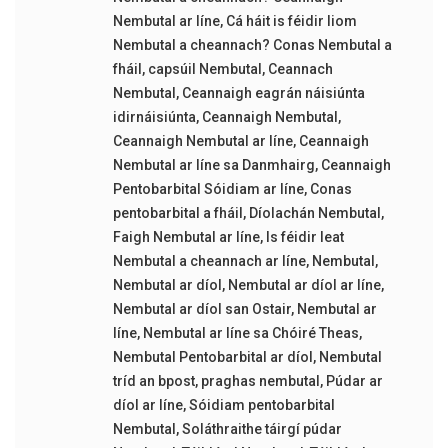
Nembutal ar líne
,
Cá háit is féidir liom
Nembutal a cheannach? Conas Nembutal a
fháil
,
capsúil Nembutal
,
Ceannach
Nembutal
,
Ceannaigh eagrán náisiúnta
idirnáisiúnta
,
Ceannaigh Nembutal
,
Ceannaigh Nembutal ar líne
,
Ceannaigh
Nembutal ar líne sa Danmhairg
,
Ceannaigh
Pentobarbital Sóidiam ar líne
,
Conas
pentobarbital a fháil
,
Díolachán Nembutal
,
Faigh Nembutal ar líne
,
Is féidir leat
Nembutal a cheannach ar líne
,
Nembutal
,
Nembutal ar díol
,
Nembutal ar díol ar líne
,
Nembutal ar díol san Ostair
,
Nembutal ar
líne
,
Nembutal ar líne sa Chóiré Theas
,
Nembutal Pentobarbital ar díol
,
Nembutal
tríd an bpost
,
praghas nembutal
,
Púdar ar
díol ar líne
,
Sóidiam pentobarbital
Nembutal
,
Soláthraithe táirgí púdar