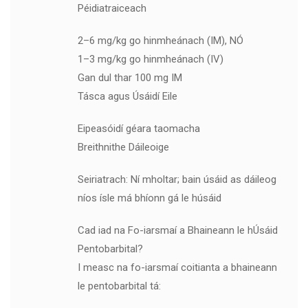
Péidiatraiceach
2–6 mg/kg go hinmheánach (IM), NÓ
1–3 mg/kg go hinmheánach (IV)
Gan dul thar 100 mg IM
Tásca agus Úsáidí Eile
Eipeasóidí géara taomacha
Breithnithe Dáileoige
Seiriatrach: Ní mholtar; bain úsáid as dáileog
níos ísle má bhíonn gá le húsáid
Cad iad na Fo-iarsmaí a Bhaineann le hÚsáid
Pentobarbital?
I measc na fo-iarsmaí coitianta a bhaineann
le pentobarbital tá: