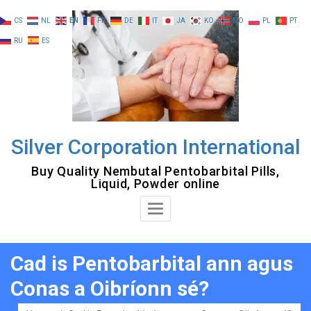
Skip
CS
NL
EN
FR
DE
IT
JA
KO
NO
PL
PT
to
RU
ES
content
Silver Corporation International
Buy Quality Nembutal Pentobarbital Pills,
Liquid, Powder online
Toggle
Navigation
Cad is Pentobarbital ann agus
Conas a Oibríonn sé?