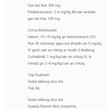
Gan dul thar 500 mg
Péidiatraiceach: 2-6 mg/kg IM uair amháin;
gan dul thar 100 mg
Coma Barbitúráite
Ualach: 10-15 mg/kg go hinmheánach (IV)
thar 30 nóiméad; agus ina dhiaidh sin 5 mg/kg
IV gach uair an chloig ar feadh 3 dháileog
Cothabháil: 1 mg/kg/uair an chloig IV; le
méadú go 2-4 mg/kg/uair an chloig
Teip Duánach
Úsáid dáileog níos ísle
Teip Ae
Úsáid dáileog níos ísle
Suainiú Réamh-Nós Imeachta,