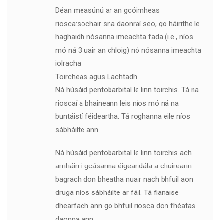
Déan measúnú ar an gcóimheas
riosca:sochair sna daonraí seo, go háirithe le
haghaidh nósanna imeachta fada (i.e., níos
mó ná 3 uair an chloig) nó nósanna imeachta
iolracha
Toircheas agus Lachtadh
Ná húsáid pentobarbital le linn toirchis. Tá na
rioscaí a bhaineann leis níos mó ná na
buntáistí féideartha. Tá roghanna eile níos
sábháilte ann.
Ná húsáid pentobarbital le linn toirchis ach
amháin i gcásanna éigeandála a chuireann
bagrach don bheatha nuair nach bhfuil aon
druga níos sábháilte ar fáil. Tá fianaise
dhearfach ann go bhfuil riosca don fhéatas
daonna ann.