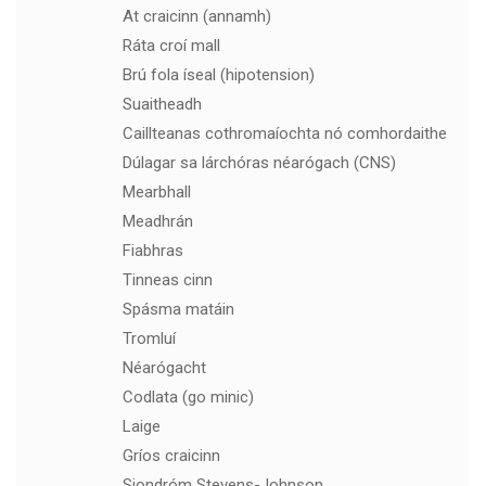
At craicinn (annamh)
Ráta croí mall
Brú fola íseal (hipotension)
Suaitheadh
Caillteanas cothromaíochta nó comhordaithe
Dúlagar sa lárchóras néarógach (CNS)
Mearbhall
Meadhrán
Fiabhras
Tinneas cinn
Spásma matáin
Tromluí
Néarógacht
Codlata (go minic)
Laige
Gríos craicinn
Siondróm Stevens-Johnson