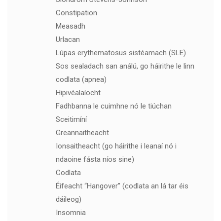
Constipation
Measadh
Urlacan
Lúpas erythematosus sistéamach (SLE)
Sos sealadach san análú, go háirithe le linn
codlata (apnea)
Hipivéalaíocht
Fadhbanna le cuimhne nó le tiúchan
Sceitimíní
Greannaitheacht
Ionsaitheacht (go háirithe i leanaí nó i
ndaoine fásta níos sine)
Codlata
Éifeacht “Hangover” (codlata an lá tar éis
dáileog)
Insomnia