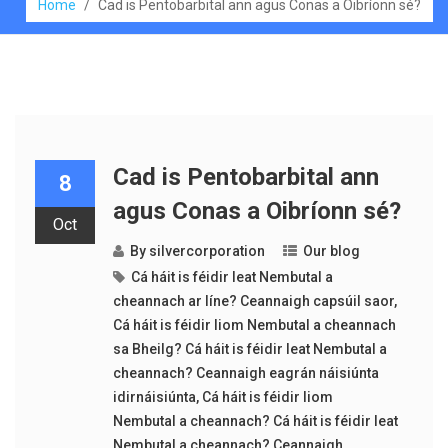
Home
/
Cad is Pentobarbital ann agus Conas a Oibríonn sé?
Cad is Pentobarbital ann
8
agus Conas a Oibríonn sé?
Oct
By
silvercorporation
Our blog
Cá háit is féidir leat Nembutal a
cheannach ar líne? Ceannaigh capsúil saor
,
Cá háit is féidir liom Nembutal a cheannach
sa Bheilg? Cá háit is féidir leat Nembutal a
cheannach? Ceannaigh eagrán náisiúnta
idirnáisiúnta
,
Cá háit is féidir liom
Nembutal a cheannach? Cá háit is féidir leat
Nembutal a cheannach? Ceannaigh