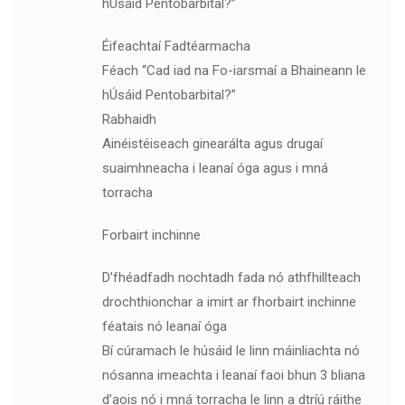
hÚsáid Pentobarbital?”
Éifeachtaí Fadtéarmacha
Féach “Cad iad na Fo-iarsmaí a Bhaineann le
hÚsáid Pentobarbital?”
Rabhaidh
Ainéistéiseach ginearálta agus drugaí
suaimhneacha i leanaí óga agus i mná
torracha
Forbairt inchinne
D’fhéadfadh nochtadh fada nó athfhillteach
drochthionchar a imirt ar fhorbairt inchinne
féatais nó leanaí óga
Bí cúramach le húsáid le linn máinliachta nó
nósanna imeachta i leanaí faoi bhun 3 bliana
d’aois nó i mná torracha le linn a dtríú ráithe