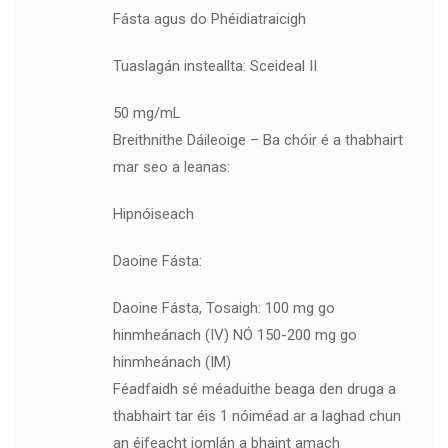
Fásta agus do Phéidiatraicigh
Tuaslagán insteallta: Sceideal II
50 mg/mL
Breithnithe Dáileoige – Ba chóir é a thabhairt
mar seo a leanas:
Hipnóiseach
Daoine Fásta:
Daoine Fásta, Tosaigh: 100 mg go
hinmheánach (IV) NÓ 150-200 mg go
hinmheánach (IM)
Féadfaidh sé méaduithe beaga den druga a
thabhairt tar éis 1 nóiméad ar a laghad chun
an éifeacht iomlán a bhaint amach