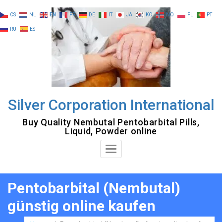
Skip
CS
NL
EN
FR
DE
IT
JA
KO
NO
PL
PT
to
RU
ES
content
Silver Corporation International
Buy Quality Nembutal Pentobarbital Pills,
Liquid, Powder online
Toggle
Navigation
Pentobarbital (Nembutal)
günstig online kaufen