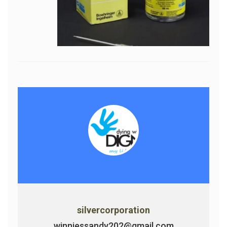
silvercorporation
winniessandy202@gmail.com