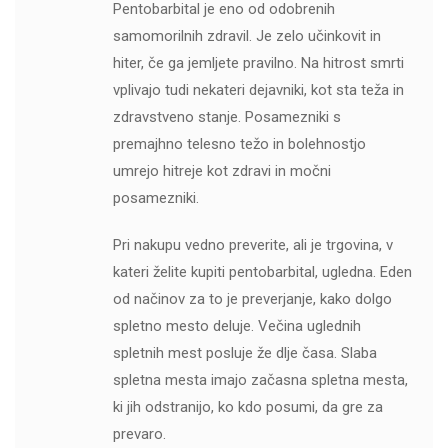
Pentobarbital je eno od odobrenih
samomorilnih zdravil. Je zelo učinkovit in
hiter, če ga jemljete pravilno. Na hitrost smrti
vplivajo tudi nekateri dejavniki, kot sta teža in
zdravstveno stanje. Posamezniki s
premajhno telesno težo in bolehnostjo
umrejo hitreje kot zdravi in močni
posamezniki.
Pri nakupu vedno preverite, ali je trgovina, v
kateri želite kupiti pentobarbital, ugledna. Eden
od načinov za to je preverjanje, kako dolgo
spletno mesto deluje. Večina uglednih
spletnih mest posluje že dlje časa. Slaba
spletna mesta imajo začasna spletna mesta,
ki jih odstranijo, ko kdo posumi, da gre za
prevaro.