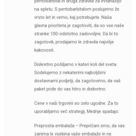
pentobarbital in druga zdravila za evtanazijo
na spletu. S pentobarbitalom poslujemo že
vrsto let in vemo, kaj potrebujete. Naša
glavna prioriteta je zagotoviti, da so vse naše
stranke 100-odstotno zadovoljne. Da bi to
zagotovili, prodajamo le zdravila najvišje
kakovosti.
Diskretno pošiljamo v kateri koli del sveta.
Sodelujemo z nekaterimi najboljšimi
dostavnami podjetji, da zagotovimo, da vaš
paket pride do vas hitro in diskretno.
Cene v naši trgovini so zelo ugodne. Za to
uporabljamo več strategij. Mednje spadajo:
Preprosta embalaža – Prepričani smo, da vas
zanima le vsebina vaše embalaže in ne