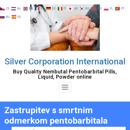
Skip
CS
NL
EN
FR
DE
IT
JA
KO
NO
PL
PT
to
RU
ES
content
Silver Corporation International
Buy Quality Nembutal Pentobarbital Pills,
Liquid, Powder online
Toggle
Navigation
Zastrupitev s smrtnim
odmerkom pentobarbitala