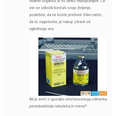
vitalnih organov, ki so lahko nepopravljive. Če
ste se odločili končati svoje življenje,
poskrbite, da ne boste preživeli. Edini način,
da to zagotovite, je nakup zdravil od
uglednega vira.
Ali je smrt z uporabo smrtonosnega odmerka
pentobarbitala neboleča in mirna?