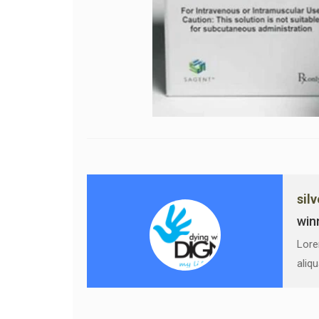
sil
win
Lore
aliq