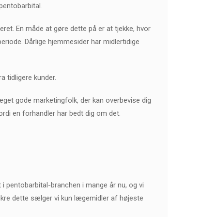
pentobarbital.
meret. En måde at gøre dette på er at tjekke, hvor
riode. Dårlige hjemmesider har midlertidige
 tidligere kunder.
 meget gode marketingfolk, der kan overbevise dig
rdi en forhandler har bedt dig om det.
t i pentobarbital-branchen i mange år nu, og vi
sikre dette sælger vi kun lægemidler af højeste