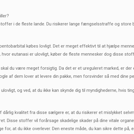
ller?
stoffer i de fleste lande. Du risikerer lange fængselsstraffe og store b
n pentobarbital købes lovligt. Det er meget effektivt til at hjælpe menn
, hvor eutanasi er ulovligt, køber de fleste mennesker dog disse stoff
 skal du være meget forsigtig. Da det er et ureguleret marked, er der 
Nogle af dem lover at levere din pakke, men forsvinder så med dine peng
 ulovligt, og ved, at du ikke kan skynde dig til myndighederne, hvis ti
dårlig kvalitet fra disse sælgere er, at du risikerer et mislykket se
t. Disse stoffer vil forårsage skadelige skader på dine vitale organe
ørge for, at du ikke overlever. Den eneste måde, du kan sikre dette på, e