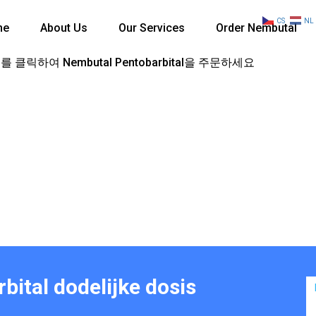
CS
NL
me
About Us
Our Services
Order Nembutal
 클릭하여 Nembutal Pentobarbital을 주문하세요
bital dodelijke dosis