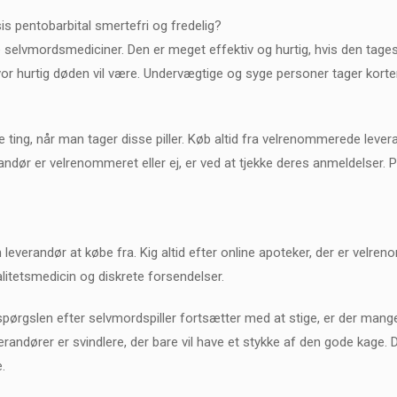
is pentobarbital smertefri og fredelig?
 selvmordsmediciner. Den er meget effektiv og hurtig, hvis den tage
 hvor hurtig døden vil være. Undervægtige og syge personer tager ko
ting, når man tager disse piller. Køb altid fra velrenommerede levera
andør er velrenommeret eller ej, er ved at tjekke deres anmeldelser. På
en leverandør at købe fra. Kig altid efter online apoteker, der er ve
litetsmedicin og diskrete forsendelser.
ørgslen efter selvmordspiller fortsætter med at stige, er der mang
verandører er svindlere, der bare vil have et stykke af den gode kage. D
.