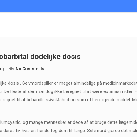
obarbital dodelijke dosis
og
No Comments
lijke dosis . Selvmordspiller er meget almindelige på medicinmarkede
nu. De fleste af dem var dog ikke beregnet til at være eutanasimidle
 beregnet til at behandle søvnløshed og som et beroligende middel. Me
iumcyanid, og mange mennesker er døde af at bruge dette lægemiddel. 
te deres liv, hvis en fjende tog dem til fange. Selvmord gjorde det muli