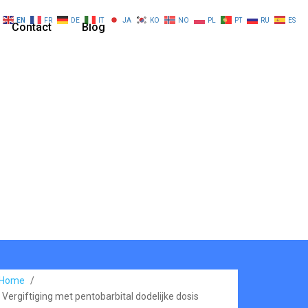
EN
FR
DE
IT
JA
KO
NO
PL
PT
RU
ES
Contact
Blog
Home
/
Vergiftiging met pentobarbital dodelijke dosis