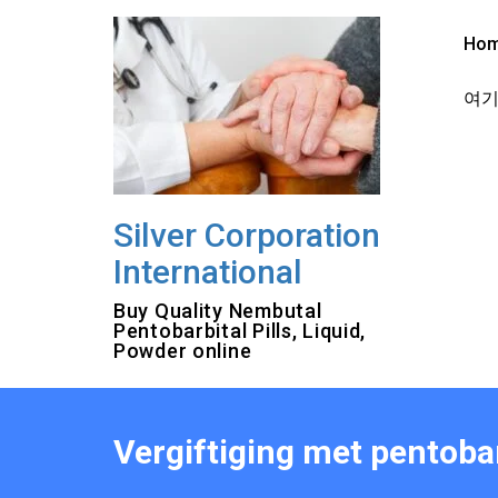
Skip
to
Ho
content
여기를
Silver Corporation
International
Buy Quality Nembutal
Pentobarbital Pills, Liquid,
Powder online
Vergiftiging met pentobar