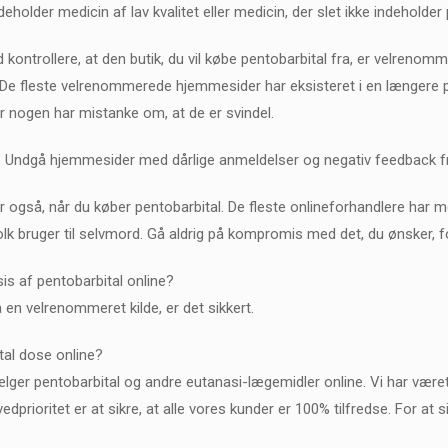
holder medicin af lav kvalitet eller medicin, der slet ikke indeholder 
d kontrollere, at den butik, du vil købe pentobarbital fra, er velrenom
De fleste velrenommerede hjemmesider har eksisteret i en længere pe
 nogen har mistanke om, at de er svindel.
. Undgå hjemmesider med dårlige anmeldelser og negativ feedback fra
er også, når du køber pentobarbital. De fleste onlineforhandlere har
k bruger til selvmord. Gå aldrig på kompromis med det, du ønsker, fo
sis af pentobarbital online?
 en velrenommeret kilde, er det sikkert.
tal dose online?
sælger pentobarbital og andre eutanasi-lægemidler online. Vi har være
dprioritet er at sikre, at alle vores kunder er 100% tilfredse. For at 