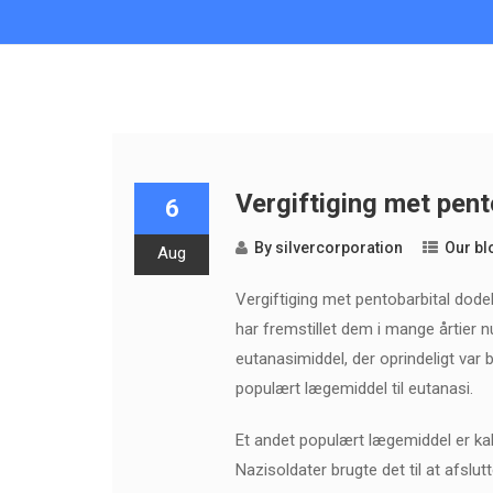
Vergiftiging met pent
6
By
silvercorporation
Our bl
Aug
Vergiftiging met pentobarbital dode
har fremstillet dem i mange årtier 
eutanasimiddel, der oprindeligt var
populært lægemiddel til eutanasi.
Et andet populært lægemiddel er kal
Nazisoldater brugte det til at afslut