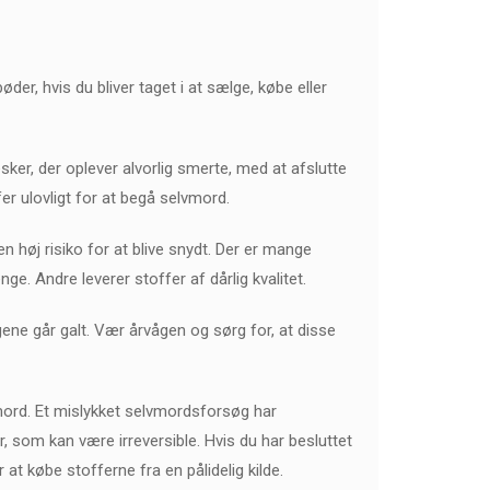
øder, hvis du bliver taget i at sælge, købe eller
esker, der oplever alvorlig smerte, med at afslutte
er ulovligt for at begå selvmord.
en høj risiko for at blive snydt. Der er mange
e. Andre leverer stoffer af dårlig kvalitet.
ngene går galt. Vær årvågen og sørg for, at disse
lvmord. Et mislykket selvmordsforsøg har
r, som kan være irreversible. Hvis du har besluttet
r at købe stofferne fra en pålidelig kilde.