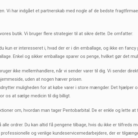
erden. Vi har indgået et partnerskab med nogle af de bedste fragtfirmae
es butik. Vi bruger flere strategier til at sikre dette. De omfatter:
du kun er interesseret i, hvad der er i din emballage, og ikke en fancy
age. Enkel og sikker emballage sparer os penge, hvilket gør det muligt 
uger ikke mellemhandlere, når vi sender varer til dig. Vi sender direkt
es hjemmeside, uden at nogen hæver prisen.
udnytter muligheden for at købe varer i store mængder. Det hjælper 
or os at sælge medicin til dig billigt.
ktioner om, hvordan man tager Pentobarbital. De er enkle og lette at 
 alle ordrer. Du kan altid få pengene tilbage, hvis du ikke er tilfreds
f professionelle og venlige kundeservicemedarbejdere, der er tilgænge