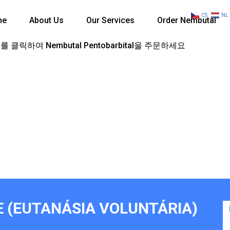
CS
NL
me
About Us
Our Services
Order Nembutal
 클릭하여 Nembutal Pentobarbital을 주문하세요
 (EUTANÁSIA VOLUNTÁRIA)