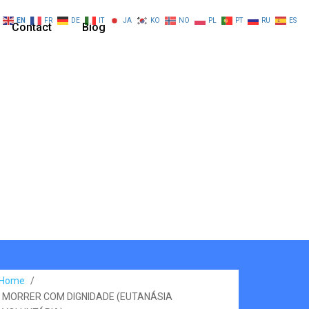
EN
FR
DE
IT
JA
KO
NO
PL
PT
RU
ES
Contact
Blog
Home
/
MORRER COM DIGNIDADE (EUTANÁSIA