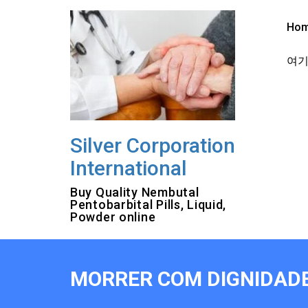
Skip
to
Ho
content
여기를
Silver Corporation
International
Buy Quality Nembutal
Pentobarbital Pills, Liquid,
Powder online
MORRER COM DIGNIDADE