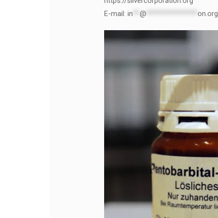
https://silvercorporation.org
E-mail:
in
**
@
***************
on.org