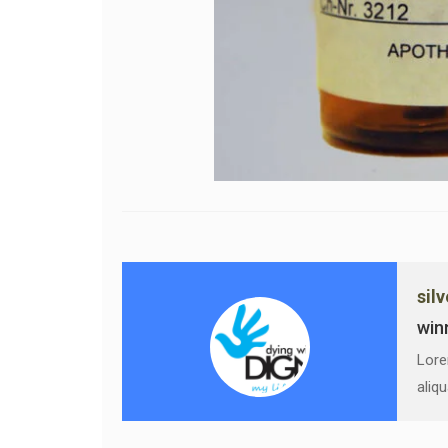
sil
win
Lore
aliq