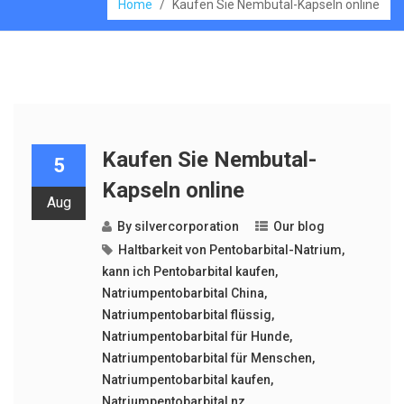
Home
/
Kaufen Sie Nembutal-Kapseln online
Kaufen Sie Nembutal-
5
Kapseln online
Aug
By
silvercorporation
Our blog
Haltbarkeit von Pentobarbital-Natrium
,
kann ich Pentobarbital kaufen
,
Natriumpentobarbital China
,
Natriumpentobarbital flüssig
,
Natriumpentobarbital für Hunde
,
Natriumpentobarbital für Menschen
,
Natriumpentobarbital kaufen
,
Natriumpentobarbital nz
,