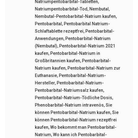
Natriumpentobarbital-Tabletten
,
Natriumpentobarbital-Tod
,
Nembutal
,
Nembutal-Pentobarbital-Natrium kaufen
,
Pentobarbital
,
Pentobarbital Natrium-
Schlaftablette rezeptfrei
,
Pentobarbital-
Anwendungen
,
Pentobarbital-Natrium
(Nembutal)
,
Pentobarbital-Natrium 2021
kaufen
,
Pentobarbital-Natrium in
Großbritannien kaufen
,
Pentobarbital-
Natrium kaufen
,
Pentobarbital-Natrium zur
Euthanasie
,
Pentobarbital-Natrium-
Hersteller
,
Pentobarbital-Natrium-
Pentobarbital-Natriumsalz kaufen
,
Pentobarbital-Natrium-Tödliche Dosis
,
Phenobarbital-Natrium intravenös
,
Sie
können Pentobarbital-Natrium kaufen
,
Sie
können Pentobarbital-Natrium rezeptfrei
kaufen
,
Wo bekommt man Pentobarbital-
Natrium
,
Wo kann ich Pentobarbital-