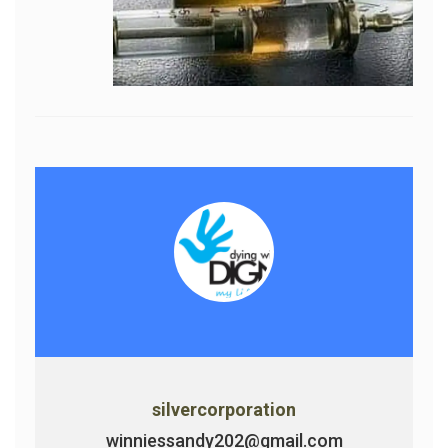
silvercorporation
winniessandy202@gmail.com