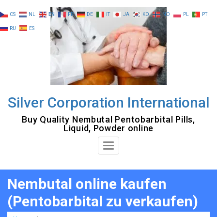
Skip
CS
NL
EN
FR
DE
IT
JA
KO
NO
PL
PT
to
RU
ES
content
Silver Corporation International
Buy Quality Nembutal Pentobarbital Pills,
Liquid, Powder online
Toggle
Navigation
Nembutal online kaufen
(Pentobarbital zu verkaufen)