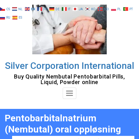
Skip
CS
NL
EN
FR
DE
IT
JA
KO
NO
PL
PT
to
RU
ES
content
Silver Corporation International
Buy Quality Nembutal Pentobarbital Pills,
Liquid, Powder online
Toggle
Navigation
Pentobarbitalnatrium
(Nembutal) oral oppløsning