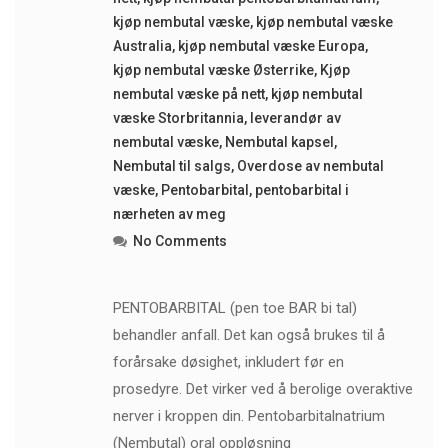
kjøp nembutal væske
,
kjøp nembutal væske
Australia
,
kjøp nembutal væske Europa
,
kjøp nembutal væske Østerrike
,
Kjøp
nembutal væske på nett
,
kjøp nembutal
væske Storbritannia
,
leverandør av
nembutal væske
,
Nembutal kapsel
,
Nembutal til salgs
,
Overdose av nembutal
væske
,
Pentobarbital
,
pentobarbital i
nærheten av meg
No Comments
PENTOBARBITAL (pen toe BAR bi tal)
behandler anfall. Det kan også brukes til å
forårsake døsighet, inkludert før en
prosedyre. Det virker ved å berolige overaktive
nerver i kroppen din. Pentobarbitalnatrium
(Nembutal) oral oppløsning