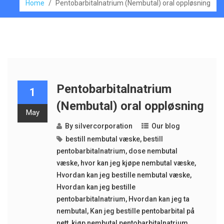
Home
/
Pentobarbitalnatrium (Nembutal) oral oppløsning
Pentobarbitalnatrium
1
(Nembutal) oral oppløsning
May
By
silvercorporation
Our blog
bestill nembutal væske
,
bestill
pentobarbitalnatrium
,
dose nembutal
væske
,
hvor kan jeg kjøpe nembutal væske
,
Hvordan kan jeg bestille nembutal væske
,
Hvordan kan jeg bestille
pentobarbitalnatrium
,
Hvordan kan jeg ta
nembutal
,
Kan jeg bestille pentobarbital på
nett
,
kjøp nembutal pentobarbitalnatrium
,