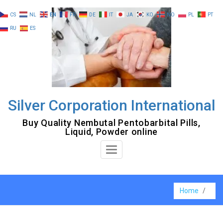
Skip
CS
NL
EN
FR
DE
IT
JA
KO
NO
PL
PT
to
RU
ES
content
Silver Corporation International
Buy Quality Nembutal Pentobarbital Pills,
Liquid, Powder online
Toggle
Navigation
Home
/