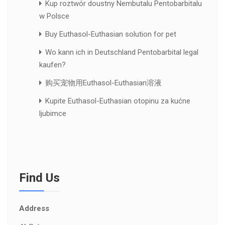
Kup roztwór doustny Nembutalu Pentobarbitalu
w Polsce
Buy Euthasol-Euthasian solution for pet
Wo kann ich in Deutschland Pentobarbital legal
kaufen?
购买宠物用Euthasol-Euthasian溶液
Kupite Euthasol-Euthasian otopinu za kućne
ljubimce
Find Us
Address