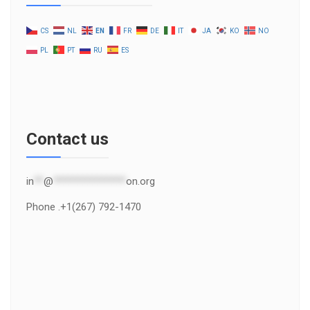
CS
NL
EN
FR
DE
IT
JA
KO
NO
PL
PT
RU
ES
Contact us
in
**
@
***************
on.org
Phone .+1(267) 792-1470