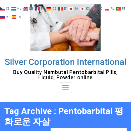
Skip
CS
NL
EN
FR
DE
IT
JA
KO
NO
PL
PT
to
RU
ES
content
Silver Corporation International
Buy Quality Nembutal Pentobarbital Pills,
Liquid, Powder online
Toggle
Navigation
Tag Archive : Pentobarbital 평
화로운 자살