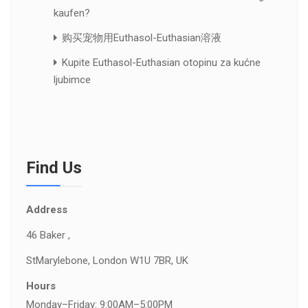
kaufen?
购买宠物用Euthasol-Euthasian溶液
Kupite Euthasol-Euthasian otopinu za kućne
ljubimce
Find Us
Address
46 Baker ,
St
Marylebone, London W1U 7BR, UK
Hours
Monday–Friday: 9:00AM–5:00PM