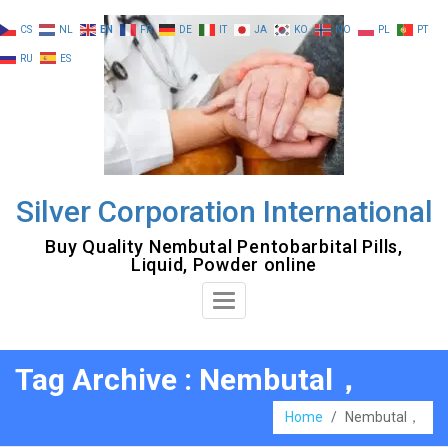
Skip
CS
NL
EN
FR
DE
IT
JA
KO
NO
PL
PT
to
RU
ES
content
Silver Corporation International
Buy Quality Nembutal Pentobarbital Pills,
Liquid, Powder online
Toggle
Navigation
Tag Archive : Nembutal，
Home
/
Nembutal，