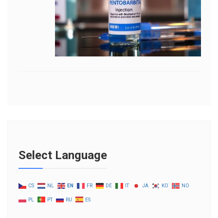
Select Language
CS
NL
EN
FR
DE
IT
JA
KO
NO
PL
PT
RU
ES