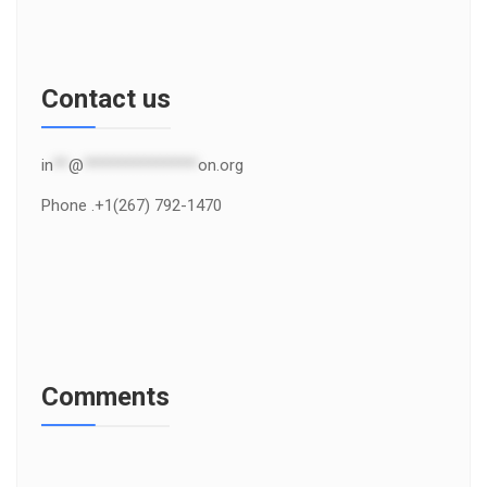
Contact us
in
**
@
***************
on.org
Phone .+1(267) 792-1470
Comments