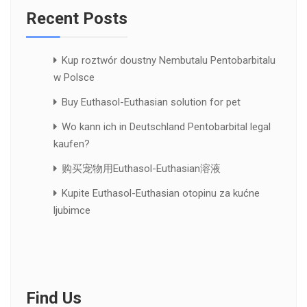
Recent Posts
Kup roztwór doustny Nembutalu Pentobarbitalu
w Polsce
Buy Euthasol-Euthasian solution for pet
Wo kann ich in Deutschland Pentobarbital legal
kaufen?
购买宠物用Euthasol-Euthasian溶液
Kupite Euthasol-Euthasian otopinu za kućne
ljubimce
Find Us