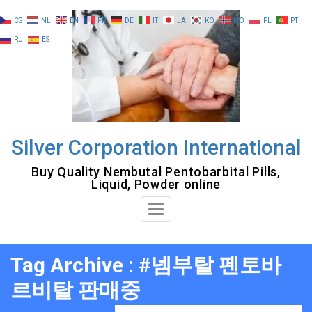
Skip
CS
NL
EN
FR
DE
IT
JA
KO
NO
PL
PT
to
RU
ES
content
Silver Corporation International
Buy Quality Nembutal Pentobarbital Pills,
Liquid, Powder online
Toggle
Navigation
Tag Archive : #넴부탈 펜토바
르비탈 판매중