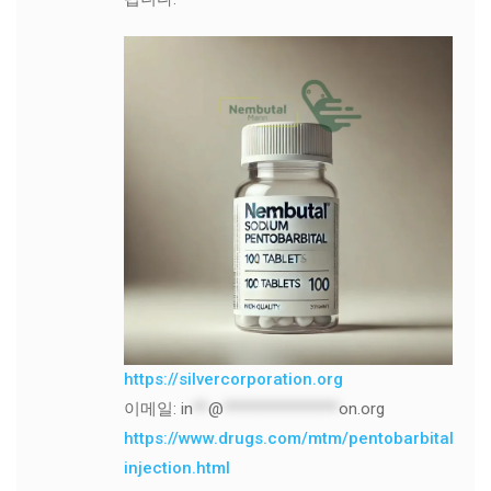
https://silvercorporation.org
이메일:
in
**
@
***************
on.org
https://www.drugs.com/mtm/pentobarbital-
injection.html