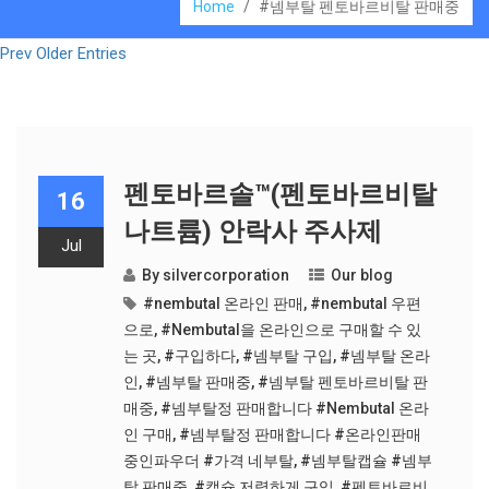
Home
/
#넴부탈 펜토바르비탈 판매중
Prev Older Entries
펜토바르솔™(펜토바르비탈
16
나트륨) 안락사 주사제
Jul
By
silvercorporation
Our blog
#nembutal 온라인 판매
,
#nembutal 우편
으로
,
#Nembutal을 온라인으로 구매할 수 있
는 곳
,
#구입하다
,
#넴부탈 구입
,
#넴부탈 온라
인
,
#넴부탈 판매중
,
#넴부탈 펜토바르비탈 판
매중
,
#넴부탈정 판매합니다 #Nembutal 온라
인 구매
,
#넴부탈정 판매합니다 #온라인판매
중인파우더 #가격 네부탈
,
#넴부탈캡슐 #넴부
탈 판매중
,
#캡슐 저렴하게 구입
,
#펜토바르비