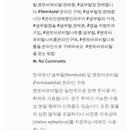
탈 펜토바르비탈 판매중
,
#넴부탈정 판매합니
다 #Nembutal 온라인 구매
,
#넴부탈정 판매합
니다 #온라인판매중인파우더 #넴부탈의 가격
,
#넴부탈캡슐 #넴부탈 판매중
,
#캡슐 저렴하게
구입
,
#펜토바르비탈나트륨 넴부탈
,
#펜토바
르비탈나트륨온라인구매
,
#펜토바르비탈나트
륨을 온라인으로 구매하세요. #펜토바르비탈
을 얻는 방법
No Comments
한국에서 넴부탈(Nembutal) 및 펜토바르비탈
(Pentobarbital) 온라인 구매
펜토바르비탈은 일반적으로 정맥 주사용 마
취제로 사용됩니다. 경구 투여가 가능한 수용
성 분말 형태의 신제품도 있습니다. 또한 동물
의 심한 발작을 조절하거나 뇌전증 지속상태
(status epilepticus)를 치료하는 데에도 사용
됩니다.