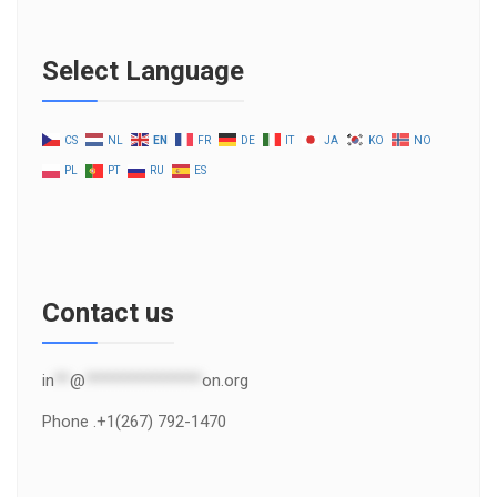
Select Language
CS
NL
EN
FR
DE
IT
JA
KO
NO
PL
PT
RU
ES
Contact us
in
**
@
***************
on.org
Phone .+1(267) 792-1470