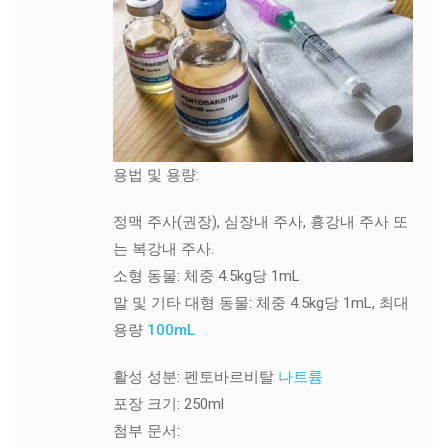
용법 및 용량:
정맥 주사(권장), 심장내 주사, 흉강내 주사 또
는 복강내 주사.
소형 동물: 체중 4.5kg당 1mL
말 및 기타 대형 동물: 체중 4.5kg당 1mL, 최대
용량
100mL
활성 성분: 펜토바르비탈
나트륨
포장 크기: 250ml
첨부 문서: