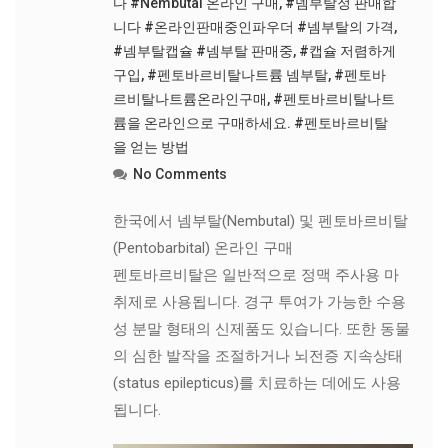
다 #Nembutal 온라인 구매
,
#넴부탈정 판매합
니다 #온라인판매중인파우더 #넴부탈의 가격
,
#넴부탈캡슐 #넴부탈 판매중
,
#캡슐 저렴하게
구입
,
#펜토바르비탈나트륨 넴부탈
,
#펜토바
르비탈나트륨온라인구매
,
#펜토바르비탈나트
륨을 온라인으로 구매하세요. #펜토바르비탈
을 얻는 방법
No Comments
한국에서 넴부탈(Nembutal) 및 펜토바르비탈
(Pentobarbital) 온라인 구매
펜토바르비탈은 일반적으로 정맥 주사용 마
취제로 사용됩니다. 경구 투여가 가능한 수용
성 분말 형태의 신제품도 있습니다. 또한 동물
의 심한 발작을 조절하거나 뇌전증 지속상태
(status epilepticus)를 치료하는 데에도 사용
됩니다.