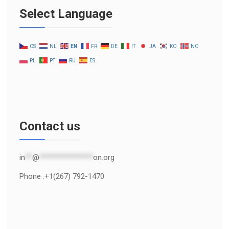
Select Language
CS
NL
EN
FR
DE
IT
JA
KO
NO
PL
PT
RU
ES
Contact us
in
**
@
***************
on.org
Phone .+1(267) 792-1470