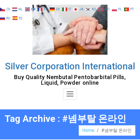
Skip
CS
NL
EN
FR
DE
IT
JA
KO
NO
PL
PT
to
RU
ES
content
Silver Corporation International
Buy Quality Nembutal Pentobarbital Pills,
Liquid, Powder online
Toggle
Navigation
Tag Archive : #넴부탈 온라인
Home
/
#넴부탈 온라인