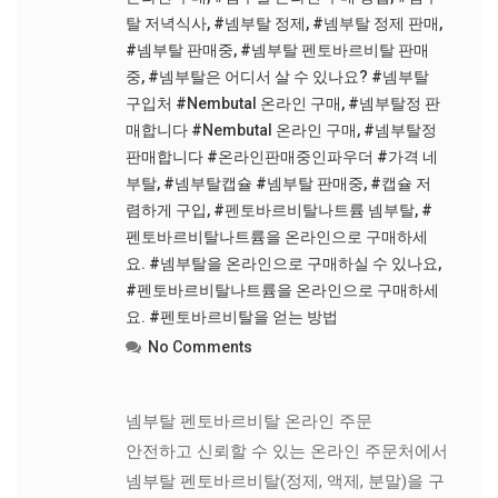
탈 저녁식사
,
#넴부탈 정제
,
#넴부탈 정제 판매
,
#넴부탈 판매중
,
#넴부탈 펜토바르비탈 판매
중
,
#넴부탈은 어디서 살 수 있나요? #넴부탈
구입처 #Nembutal 온라인 구매
,
#넴부탈정 판
매합니다 #Nembutal 온라인 구매
,
#넴부탈정
판매합니다 #온라인판매중인파우더 #가격 네
부탈
,
#넴부탈캡슐 #넴부탈 판매중
,
#캡슐 저
렴하게 구입
,
#펜토바르비탈나트륨 넴부탈
,
#
펜토바르비탈나트륨을 온라인으로 구매하세
요. #넴부탈을 온라인으로 구매하실 수 있나요
,
#펜토바르비탈나트륨을 온라인으로 구매하세
요. #펜토바르비탈을 얻는 방법
No Comments
넴부탈 펜토바르비탈 온라인 주문
안전하고 신뢰할 수 있는 온라인 주문처에서
넴부탈 펜토바르비탈(정제, 액제, 분말)을 구