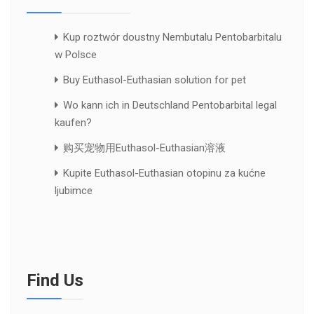
Kup roztwór doustny Nembutalu Pentobarbitalu
w Polsce
Buy Euthasol-Euthasian solution for pet
Wo kann ich in Deutschland Pentobarbital legal
kaufen?
购买宠物用Euthasol-Euthasian溶液
Kupite Euthasol-Euthasian otopinu za kućne
ljubimce
Find Us