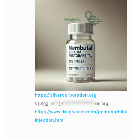
https://silvercorporation.org
이메일:
in
**
@
***************
on.org
https://www.drugs.com/mtm/pentobarbital-
injection.html