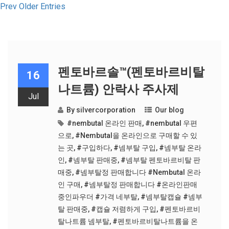
Prev Older Entries
펜토바르솔™(펜토바르비탈
16
나트륨) 안락사 주사제
Jul
By
silvercorporation
Our blog
#nembutal 온라인 판매
,
#nembutal 우편
으로
,
#Nembutal을 온라인으로 구매할 수 있
는 곳
,
#구입하다
,
#넴부탈 구입
,
#넴부탈 온라
인
,
#넴부탈 판매중
,
#넴부탈 펜토바르비탈 판
매중
,
#넴부탈정 판매합니다 #Nembutal 온라
인 구매
,
#넴부탈정 판매합니다 #온라인판매
중인파우더 #가격 네부탈
,
#넴부탈캡슐 #넴부
탈 판매중
,
#캡슐 저렴하게 구입
,
#펜토바르비
탈나트륨 넴부탈
,
#펜토바르비탈나트륨을 온