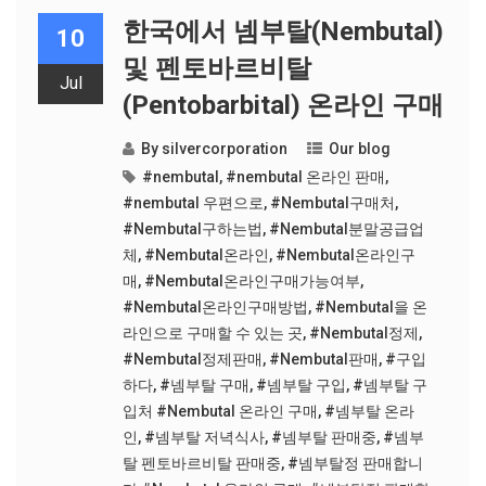
한국에서 넴부탈(Nembutal)
10
및 펜토바르비탈
Jul
(Pentobarbital) 온라인 구매
By
silvercorporation
Our blog
#nembutal
,
#nembutal 온라인 판매
,
#nembutal 우편으로
,
#Nembutal구매처
,
#Nembutal구하는법
,
#Nembutal분말공급업
체
,
#Nembutal온라인
,
#Nembutal온라인구
매
,
#Nembutal온라인구매가능여부
,
#Nembutal온라인구매방법
,
#Nembutal을 온
라인으로 구매할 수 있는 곳
,
#Nembutal정제
,
#Nembutal정제판매
,
#Nembutal판매
,
#구입
하다
,
#넴부탈 구매
,
#넴부탈 구입
,
#넴부탈 구
입처 #Nembutal 온라인 구매
,
#넴부탈 온라
인
,
#넴부탈 저녁식사
,
#넴부탈 판매중
,
#넴부
탈 펜토바르비탈 판매중
,
#넴부탈정 판매합니