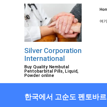
Skip
to
Ho
content
여기를
Silver Corporation
International
Buy Quality Nembutal
Pentobarbital Pills, Liquid,
Powder online
한국에서 고순도 펜토바