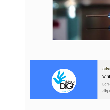
sil
win
Lore
aliq