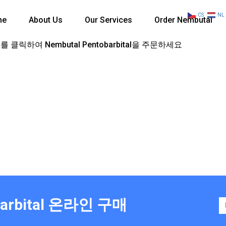
CS
NL
me
About Us
Our Services
Order Nembutal
 클릭하여 Nembutal Pentobarbital을 주문하세요
obarbital 온라인 구매