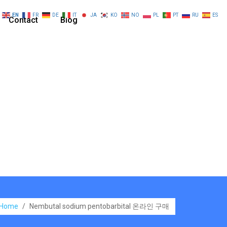
EN
FR
DE
IT
JA
KO
NO
PL
PT
RU
ES
Contact
Blog
Home
/
Nembutal sodium pentobarbital 온라인 구매