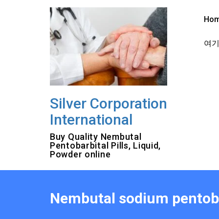
Skip
to
Ho
content
여기를
Silver Corporation
International
Buy Quality Nembutal
Pentobarbital Pills, Liquid,
Powder online
Nembutal sodium pent