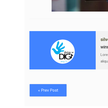
sil
win
Lore
aliq
« Prev Post