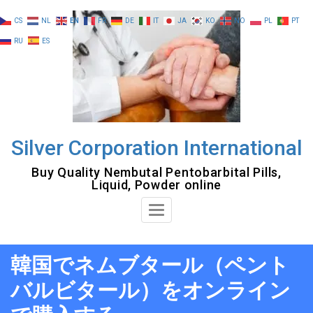
Skip
CS
NL
EN
FR
DE
IT
JA
KO
NO
PL
PT
to
RU
ES
content
Silver Corporation International
Buy Quality Nembutal Pentobarbital Pills,
Liquid, Powder online
Toggle
Navigation
韓国でネムブタール（ペント
バルビタール）をオンライン