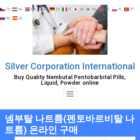
Skip
CS
NL
EN
FR
DE
IT
JA
KO
NO
PL
PT
to
RU
ES
content
Silver Corporation International
Buy Quality Nembutal Pentobarbital Pills,
Liquid, Powder online
Toggle
Navigation
넴부탈 나트륨(펜토바르비탈 나
트륨) 온라인 구매