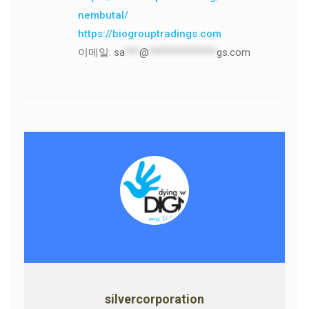
nembutal/
https://biogrouptradings.com
이메일:
sa
***
@
**************
gs.com
silvercorporation