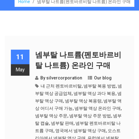
Home
/
넴부탈 나트륨(펜토바르비탈 나트륨) 온라인 구매
넴부탈 나트륨(펜토바르비
11
탈 나트륨) 온라인 구매
May
By
silvercorporation
Our blog
내 근처 펜토바르비탈
,
넴부탈 복용 방법
,
넴
부탈 액상 공급업체
,
넴부탈 액상 과다 복용
,
넴
부탈 액상 구매
,
넴부탈 액상 복용량
,
넴부탈 액
상 어디서 구매 가능
,
넴부탈 액상 온라인 구매
,
넴부탈 액상 주문
,
넴부탈 액상 주문 방법
,
넴부
탈 캡슐
,
넴부탈 판매
,
넴부탈 펜토바르비탈 나
트륨 구매
,
영국에서 넴부탈 액상 구매
,
오스트
리아에서 넴부탈 액상 구매
,
유럽에서 넴부탈