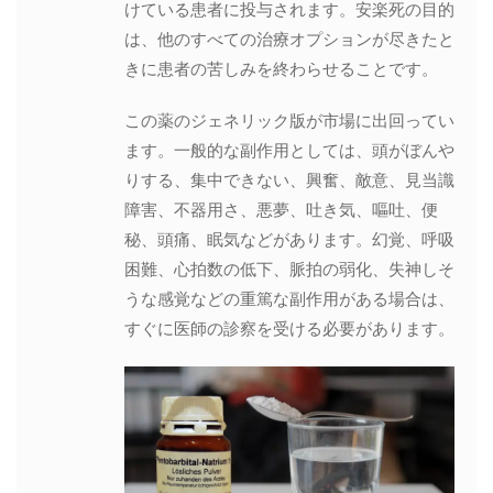
けている患者に投与されます。安楽死の目的
は、他のすべての治療オプションが尽きたと
きに患者の苦しみを終わらせることです。
この薬のジェネリック版が市場に出回ってい
ます。一般的な副作用としては、頭がぼんや
りする、集中できない、興奮、敵意、見当識
障害、不器用さ、悪夢、吐き気、嘔吐、便
秘、頭痛、眠気などがあります。幻覚、呼吸
困難、心拍数の低下、脈拍の弱化、失神しそ
うな感覚などの重篤な副作用がある場合は、
すぐに医師の診察を受ける必要があります。