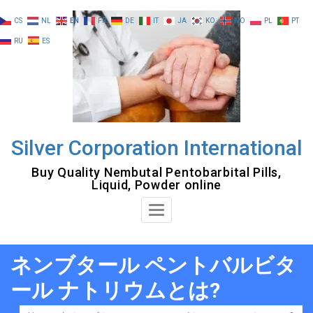
Skip
CS
NL
EN
FR
DE
IT
JA
KO
NO
PL
PT
to
RU
ES
content
Silver Corporation International
Buy Quality Nembutal Pentobarbital Pills,
Liquid, Powder online
Toggle
Navigation
ネンブタール ペントバルビタ
ール ナトリウムとは?