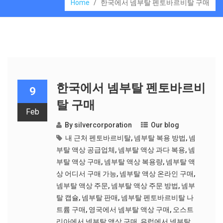
Home
/
한국에서 넴부탈 펜토바르비탈 구매
한국에서 넴부탈 펜토바르비
9
탈 구매
Feb
By
silvercorporation
Our blog
내 근처 펜토바르비탈
,
넴부탈 복용 방법
,
넴
부탈 액상 공급업체
,
넴부탈 액상 과다 복용
,
넴
부탈 액상 구매
,
넴부탈 액상 복용량
,
넴부탈 액
상 어디서 구매 가능
,
넴부탈 액상 온라인 구매
,
넴부탈 액상 주문
,
넴부탈 액상 주문 방법
,
넴부
탈 캡슐
,
넴부탈 판매
,
넴부탈 펜토바르비탈 나
트륨 구매
,
영국에서 넴부탈 액상 구매
,
오스트
리아에서 넴부탈 액상 구매
,
유럽에서 넴부탈