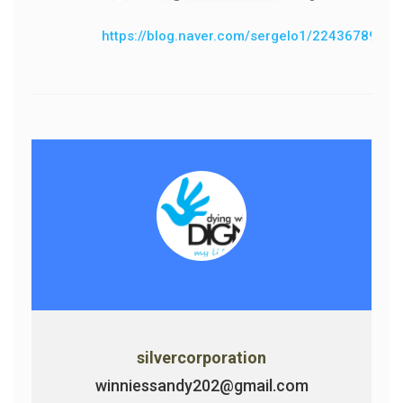
https://blog.naver.com/sergelo1/22436789631
silvercorporation
winniessandy202@gmail.com