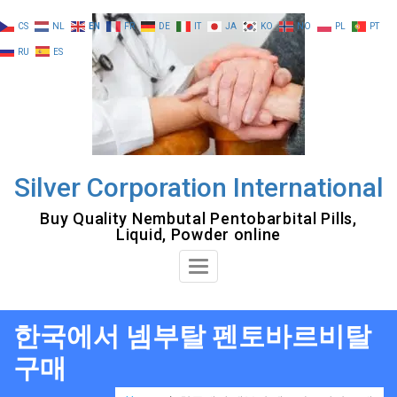
Skip
CS
NL
EN
FR
DE
IT
JA
KO
NO
PL
PT
to
RU
ES
content
Silver Corporation International
Buy Quality Nembutal Pentobarbital Pills,
Liquid, Powder online
Toggle
Navigation
한국에서 넴부탈 펜토바르비탈
구매