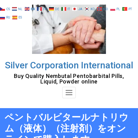
Skip
CS
NL
EN
FR
DE
IT
JA
KO
NO
PL
PT
to
RU
ES
content
Silver Corporation International
Buy Quality Nembutal Pentobarbital Pills,
Liquid, Powder online
Toggle
Navigation
ペントバルビタールナトリウ
ム（液体）（注射剤）をオン