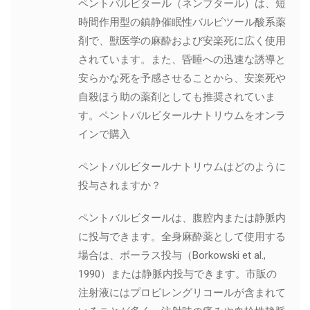
ペントバルビタール（ネンブタール）は、短
時間作用型の鎮静催眠性バルビツール酸系薬
剤で、獣医学の麻酔および安楽死に広く使用
されています。また、昏睡への迅速な誘導と
安らかな死を予感させることから、安楽死や
自殺ほう助の薬剤としても推奨されていま
す。ペントバルビタールナトリウムをオンラ
インで購入
ペントバルビタールナトリウムはどのように
投与されますか？
ペントバルビタールは、腹腔内または静脈内
に投与できます。全身麻酔薬として使用する
場合は、ボーラス投与（Borkowski et al.,
1990）または静脈内投与できます。市販の
注射液にはプロピレングリコールが含まれて