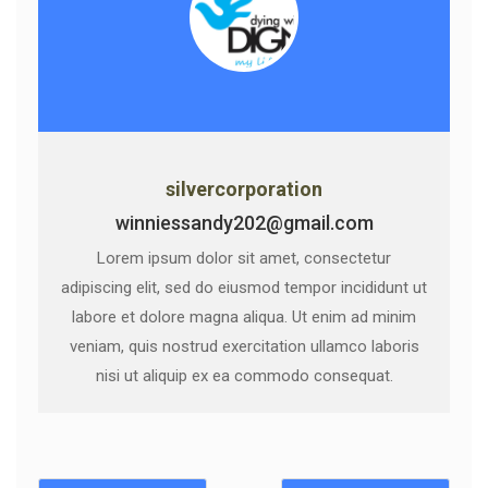
silvercorporation
winniessandy202@gmail.com
Lorem ipsum dolor sit amet, consectetur
adipiscing elit, sed do eiusmod tempor incididunt ut
labore et dolore magna aliqua. Ut enim ad minim
veniam, quis nostrud exercitation ullamco laboris
nisi ut aliquip ex ea commodo consequat.