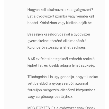
Hogyan kell alkalmazni ezt a gyógyszert?
Ezt a gyógyszert izomba vagy vénába kell
beadni. Kórházban vagy klinikán adják be.
Beszéljen kezelőorvosával a gyógyszer
gyermekeknél történő alkalmazásáról.
Különös óvatosságra lehet szükség.
A 65 év feletti betegeknél erősebb reakció
léphet fel, és kisebb adagra lehet szükség.
Túladagolás: Ha úgy gondolja, hogy túl sokat
vett be ebből a gyógyszerből, azonnal
forduljon mérgezés-ellenőrző központhoz
vagy sürgősségi osztályhoz.
MEGJEGYZÉS: Ez a gyógyszer csak Önnek