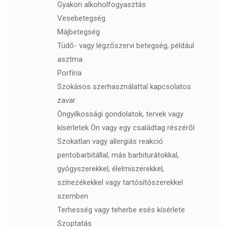
Gyakori alkoholfogyasztás
Vesebetegség
Májbetegség
Tüdő- vagy légzőszervi betegség, például
asztma
Porfíria
Szokásos szerhasználattal kapcsolatos
zavar
Öngyilkossági gondolatok, tervek vagy
kísérletek Ön vagy egy családtag részéről
Szokatlan vagy allergiás reakció
pentobarbitállal, más barbiturátokkal,
gyógyszerekkel, élelmiszerekkel,
színezékekkel vagy tartósítószerekkel
szemben
Terhesség vagy teherbe esés kísérlete
Szoptatás