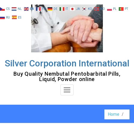
Skip
CS
NL
EN
FR
DE
IT
JA
KO
NO
PL
PT
to
RU
ES
content
Silver Corporation International
Buy Quality Nembutal Pentobarbital Pills,
Liquid, Powder online
Toggle
Navigation
Home
/