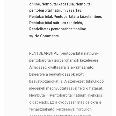
online
,
Nembutal kapszula
,
Nembutal
pentobarbital nátrium vásárlás
,
Pentobarbital
,
Pentobarbital a közelemben
,
Pentobarbital nátrium rendelés
,
Rendelhetek pentobarbitalt online
No Comments
PENTOBARBITAL (pentobarbital nátrium-
pentobarbital) görcsrohamok kezelésére.
Álmosság kiváltására is alkalmazható,
beleértve a beavatkozások előtti
beavatkozásokat is. A szervezet túlműködő
idegeinek megnyugtatásával fejti ki hatását.
Nembutal – Pentobarbital nátrium injekciós
oldat eladó. Ez a gyógyszer más célokra is
felhasználható; kérdéseivel forduljon