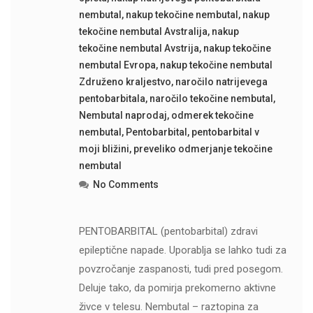
nembutal
,
nakup tekočine nembutal
,
nakup
tekočine nembutal Avstralija
,
nakup
tekočine nembutal Avstrija
,
nakup tekočine
nembutal Evropa
,
nakup tekočine nembutal
Združeno kraljestvo
,
naročilo natrijevega
pentobarbitala
,
naročilo tekočine nembutal
,
Nembutal naprodaj
,
odmerek tekočine
nembutal
,
Pentobarbital
,
pentobarbital v
moji bližini
,
preveliko odmerjanje tekočine
nembutal
No Comments
PENTOBARBITAL (pentobarbital) zdravi
epileptične napade. Uporablja se lahko tudi za
povzročanje zaspanosti, tudi pred posegom.
Deluje tako, da pomirja prekomerno aktivne
živce v telesu. Nembutal – raztopina za