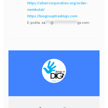
https://silvercorporation.org/order-
nembutal/
https://biogrouptradings.com
E-pošta:
sa
***
@
**************
gs.com