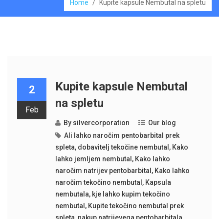
Home
/
Kupite kapsule Nembutal na spletu
Kupite kapsule Nembutal
2
na spletu
Feb
By
silvercorporation
Our blog
Ali lahko naročim pentobarbital prek
spleta
,
dobavitelj tekočine nembutal
,
Kako
lahko jemljem nembutal
,
Kako lahko
naročim natrijev pentobarbital
,
Kako lahko
naročim tekočino nembutal
,
Kapsula
nembutala
,
kje lahko kupim tekočino
nembutal
,
Kupite tekočino nembutal prek
spleta
,
nakup natrijevega pentobarbitala