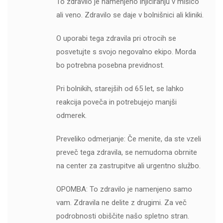
To zdravilo je namenjeno injiciranju v mišico
ali veno. Zdravilo se daje v bolnišnici ali kliniki.
O uporabi tega zdravila pri otrocih se
posvetujte s svojo negovalno ekipo. Morda
bo potrebna posebna previdnost.
Pri bolnikih, starejših od 65 let, se lahko
reakcija poveča in potrebujejo manjši
odmerek.
Preveliko odmerjanje: Če menite, da ste vzeli
preveč tega zdravila, se nemudoma obrnite
na center za zastrupitve ali urgentno službo.
OPOMBA: To zdravilo je namenjeno samo
vam. Zdravila ne delite z drugimi. Za več
podrobnosti obiščite našo spletno stran.