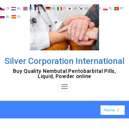
Skip
CS
NL
EN
FR
DE
IT
JA
KO
NO
PL
PT
to
RU
ES
content
Silver Corporation International
Buy Quality Nembutal Pentobarbital Pills,
Liquid, Powder online
Toggle
Navigation
Home
/